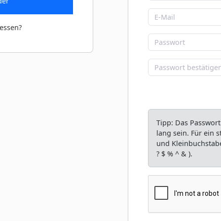
der
essen?
Tipp: Das Passwort
lang sein. Für ein
und Kleinbuchstabe
? $ % ^ & ).