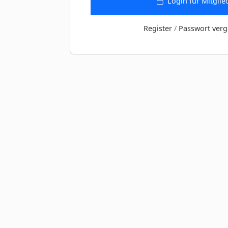
Login für Mitglie
Register
/
Passwort verg