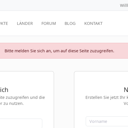
Wil
KTE
LÄNDER
FORUM
BLOG
KONTAKT
Bitte melden Sie sich an, um auf diese Seite zuzugreifen.
ich
N
eite zuzugreifen und die
Erstellen Sie jetzt Ih
er zu nutzen.
Vo