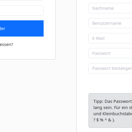
der
essen?
Tipp: Das Passwort
lang sein. Für ein
und Kleinbuchstabe
? $ % ^ & ).