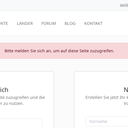
Wil
KTE
LÄNDER
FORUM
BLOG
KONTAKT
Bitte melden Sie sich an, um auf diese Seite zuzugreifen.
ich
N
eite zuzugreifen und die
Erstellen Sie jetzt Ih
er zu nutzen.
Vo