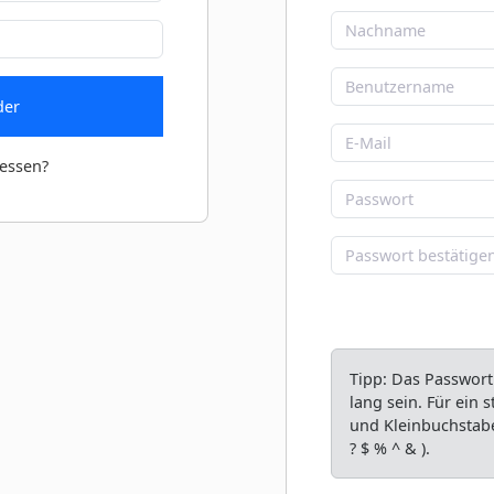
der
essen?
Tipp: Das Passwort
lang sein. Für ein
und Kleinbuchstabe
? $ % ^ & ).