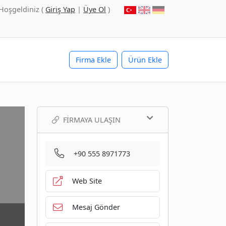
Hoşgeldiniz (
Giriş Yap
|
Üye Ol
)
Firma Ekle
Ürün Ekle
FIRMAYA ULAŞIN
+90 555 8971773
Web Site
Mesaj Gönder