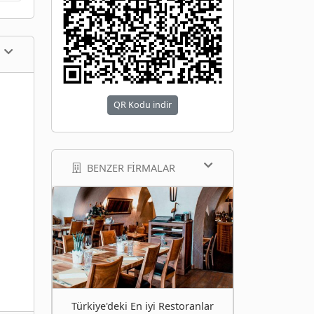
QR Kodu indir
BENZER FIRMALAR
Türkiye'deki En iyi Restoranlar