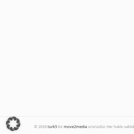
© 2026
turk5
bir
move2media
ürünüdür. Her hakkı saklıdı