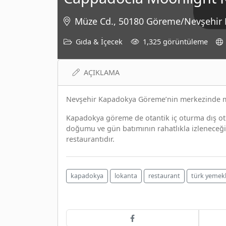
Müze Cd., 50180 Göreme/Nevşehir M
Gıda & İçecek
1,325 görüntüleme
AÇIKLAMA
Nevşehir Kapadokya Göreme’nin merkezinde man
Kapadokya göreme de otantik iç oturma dış otu
doğumu ve gün batımının rahatlıkla izleneceği a
restaurantıdır.
kapadokya
lokanta
restaurant
türk yemekl