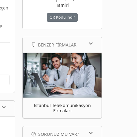
eçen
QR Kodu indir
ğı
BENZER FIRMALAR
İstanbul Telekomünikasyon
Firmaları
SORUNUZ MU VAR?