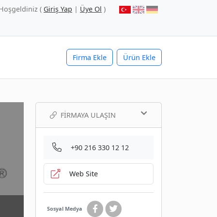
Hoşgeldiniz (
Giriş Yap
|
Üye Ol
)
Firma Ekle
Ürün Ekle
FIRMAYA ULAŞIN
+90 216 330 12 12
Web Site
Sosyal Medya