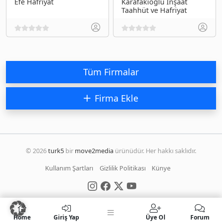
Efe Hafriyat
Karafakıoğlu İnşaat
Taahhüt ve Hafriyat
Tüm Firmalar
Firma Ekle
© 2026
turk5
bir
move2media
ürünüdür. Her hakkı saklıdır.
Kullanım Şartları
Gizlilik Politikası
Künye
Home
Giriş Yap
Üye Ol
Forum