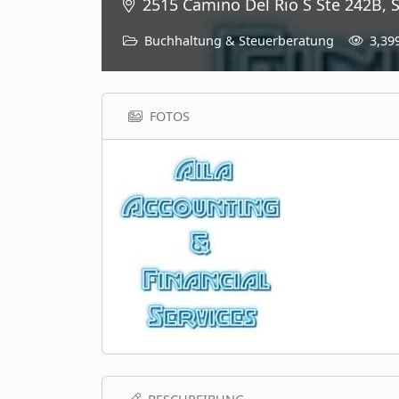
2515 Camino Del Rio S Ste 242B, 
Buchhaltung & Steuerberatung
3,39
FOTOS