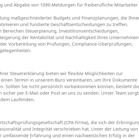
ng und Abgabe von 1099-Meldungen für freiberufliche Mitarbeiter
klung maßgeschneiderter Budgets und Finanzplanungen, die Ihne
optimieren und fundierte Geschäftsentscheidungen zu treffen.
en Bereichen Steuerplanung, Investitionsentscheidungen,
eigerung der Rentabilität und Nachhaltigkeit Ihres Unternehmen
ei der Vorbereitung von Prüfungen, Compliance-Überprüfungen,
ngelegenheiten.
hrer Steuererklärung bieten wir flexible Möglichkeiten zur
n einen Termin in unserem Büro vereinbaren, um Ihre Dokumente
n. Sollten Sie nicht persönlich vorbeikommen können, besteht di
 sicher per E-Mail oder Post an uns zu senden. Unser Team sorgt
f dem Laufenden.
irtschaftsprüfungsgesellschaft (CPA-Firma), die sich der Erbringun
ssionalität und Integrität verschrieben hat. Unter der Leitung von 
ber umfassende Erfahrung und einen nachweislichen Erfolg in der