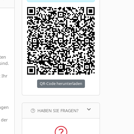
ten
sind.
 Ihr
QR-Code herunterladen
ungen
HABEN SIE FRAGEN?
 der