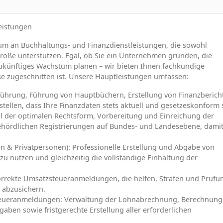
eistungen
trum an Buchhaltungs- und Finanzdienstleistungen, die sowohl
röße unterstützen. Egal, ob Sie ein Unternehmen gründen, die
zukünftiges Wachstum planen – wir bieten Ihnen fachkundige
sse zugeschnitten ist. Unsere Hauptleistungen umfassen:
führung, Führung von Hauptbüchern, Erstellung von Finanzberich
llen, dass Ihre Finanzdaten stets aktuell und gesetzeskonform 
l der optimalen Rechtsform, Vorbereitung und Einreichung der
hördlichen Registrierungen auf Bundes- und Landesebene, damit
 & Privatpersonen): Professionelle Erstellung und Abgabe von
zu nutzen und gleichzeitig die vollständige Einhaltung der
korrekte Umsatzsteueranmeldungen, die helfen, Strafen und Prüf
 abzusichern.
teueranmeldungen: Verwaltung der Lohnabrechnung, Berechnung
aben sowie fristgerechte Erstellung aller erforderlichen