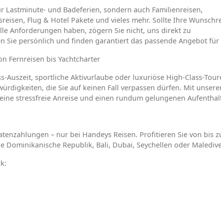
ur Lastminute- und Badeferien, sondern auch Familienreisen,
isreisen, Flug & Hotel Pakete und vieles mehr. Sollte Ihre Wunschr
elle Anforderungen haben, zögern Sie nicht, uns direkt zu
en Sie persönlich und finden garantiert das passende Angebot für 
von Fernreisen bis Yachtcharter
-Auszeit, sportliche Aktivurlaube oder luxuriöse High-Class-Tour
rdigkeiten, die Sie auf keinen Fall verpassen dürfen. Mit unser
 eine stressfreie Anreise und einen rundum gelungenen Aufenthalt
atenzahlungen – nur bei Handeys Reisen. Profitieren Sie von bis z
ie Dominikanische Republik, Bali, Dubai, Seychellen oder Malediv
k: