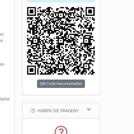
en
en
gen
QR-Code herunterladen
Seite
.
HABEN SIE FRAGEN?