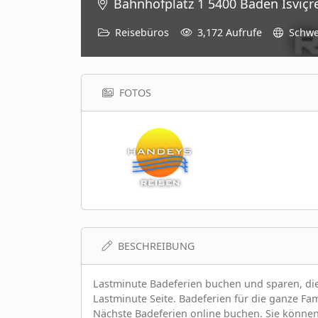
Bahnhofplatz 1 5400 Baden İsviçr
Reisebüros
3,172 Aufrufe
Schwe
FOTOS
BESCHREIBUNG
Lastminute Badeferien buchen und sparen, die
Lastminute Seite. Badeferien für die ganze Fa
Nächste Badeferien online buchen. Sie können 