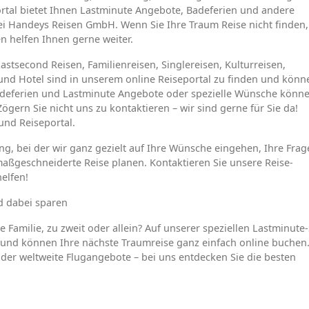
tal bietet Ihnen Lastminute Angebote, Badeferien und andere
ei Handeys Reisen GmbH. Wenn Sie Ihre Traum Reise nicht finden,
en helfen Ihnen gerne weiter.
tsecond Reisen, Familienreisen, Singlereisen, Kulturreisen,
g und Hotel sind in unserem online Reiseportal zu finden und könn
Badeferien und Lastminute Angebote oder spezielle Wünsche könn
ögern Sie nicht uns zu kontaktieren – wir sind gerne für Sie da!
und Reiseportal.
ung, bei der wir ganz gezielt auf Ihre Wünsche eingehen, Ihre Fra
ßgeschneiderte Reise planen. Kontaktieren Sie unsere Reise-
elfen!
d dabei sparen
 Familie, zu zweit oder allein? Auf unserer speziellen Lastminute-
h und können Ihre nächste Traumreise ganz einfach online buchen
 oder weltweite Flugangebote – bei uns entdecken Sie die besten