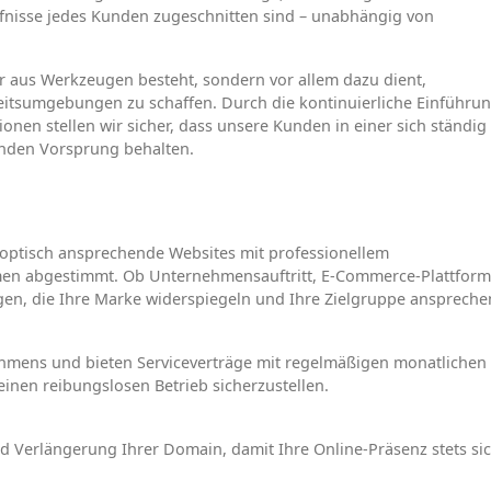
ürfnisse jedes Kunden zugeschnitten sind – unabhängig von
ur aus Werkzeugen besteht, sondern vor allem dazu dient,
beitsumgebungen zu schaffen. Durch die kontinuierliche Einführu
nen stellen wir sicher, dass unsere Kunden in einer sich ständig
enden Vorsprung behalten.
 optisch ansprechende Websites mit professionellem
men abgestimmt. Ob Unternehmensauftritt, E-Commerce-Plattform
ngen, die Ihre Marke widerspiegeln und Ihre Zielgruppe anspreche
ehmens und bieten Serviceverträge mit regelmäßigen monatlichen
nen reibungslosen Betrieb sicherzustellen.
 Verlängerung Ihrer Domain, damit Ihre Online-Präsenz stets si