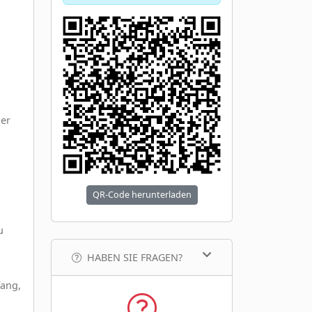
n
ler
QR-Code herunterladen
u
HABEN SIE FRAGEN?
fang,