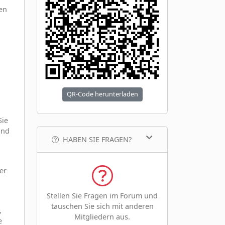
en
QR-Code herunterladen
Sie
und
HABEN SIE FRAGEN?
er
Stellen Sie Fragen im Forum und
tauschen Sie sich mit anderen
,
Mitgliedern aus.
e