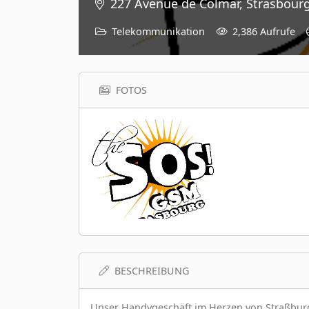
227 Avenue de Colmar, Strasbourg
Telekommunikation
2,386 Aufrufe
FOTOS
BESCHREIBUNG
Unser Handygeschäft im Herzen von Straßburg