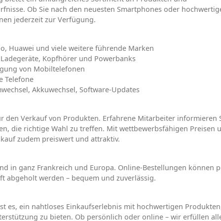
dürfnisse. Ob Sie nach den neuesten Smartphones oder hochwertig
nen jederzeit zur Verfügung.
o, Huawei und viele weitere führende Marken
n, Ladegeräte, Kopfhörer und Powerbanks
agung von Mobiltelefonen
e Telefone
rmwechsel, Akkuwechsel, Software-Updates
r den Verkauf von Produkten. Erfahrene Mitarbeiter informieren 
n, die richtige Wahl zu treffen. Mit wettbewerbsfähigen Preisen 
kauf zudem preiswert und attraktiv.
and in ganz Frankreich und Europa. Online-Bestellungen können p
äft abgeholt werden – bequem und zuverlässig.
ist es, ein nahtloses Einkaufserlebnis mit hochwertigen Produkten
rstützung zu bieten. Ob persönlich oder online – wir erfüllen all