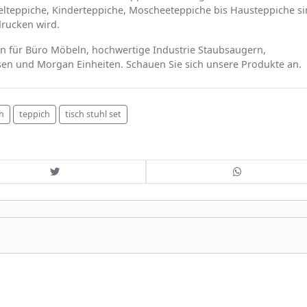
elteppiche, Kinderteppiche, Moscheeteppiche bis Hausteppiche s
drucken wird.
ten für Büro Möbeln, hochwertige Industrie Staubsaugern,
ssen und Morgan Einheiten. Schauen Sie sich unsere Produkte an.
h
teppich
tisch stuhl set