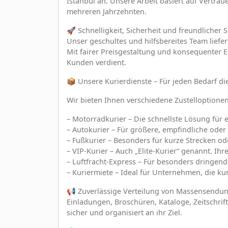
Istanbul an. Unsere Arbeit basiert auf Vertrau
mehreren Jahrzehnten.
🚀 Schnelligkeit, Sicherheit und freundlicher S
Unser geschultes und hilfsbereites Team liefe
Mit fairer Preisgestaltung und konsequenter 
Kunden verdient.
📦 Unsere Kurierdienste – Für jeden Bedarf di
Wir bieten Ihnen verschiedene Zustelloptione
– Motorradkurier – Die schnellste Lösung für 
– Autokurier – Für größere, empfindliche ode
– Fußkurier – Besonders für kurze Strecken od
– VIP-Kurier – Auch „Elite-Kurier“ genannt. Ihr
– Luftfracht-Express – Für besonders dringen
– Kuriermiete – Ideal für Unternehmen, die ku
📢 Zuverlässige Verteilung von Massensendu
Einladungen, Broschüren, Kataloge, Zeitschri
sicher und organisiert an ihr Ziel.