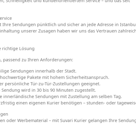
en, Schnelligkeit und kundenorientiertem Service – und das seit
ervice
rt Ihre Sendungen pünktlich und sicher an jede Adresse in Istanbu
Einhaltung unserer Zusagen haben wir uns das Vertrauen zahlreic
e richtige Lösung
n, passend zu Ihren Anforderungen:
eilige Sendungen innerhalb der Stadt.
r hochwertige Pakete mit hohem Sicherheitsanspruch.
er persönliche Tür-zu-Tür-Zustellungen geeignet.
e Sendung wird in 30 bis 90 Minuten zugestellt.
de innerländische Sendungen mit Zustellung am selben Tag.
rzfristig einen eigenen Kurier benötigen – stunden- oder tageweis
ngen
ften oder Werbematerial – mit Suvari Kurier gelangen Ihre Sendun