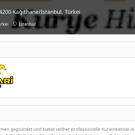
4200 Kağıthane/Istanbul, Türkei
rkei
Istanbul
men gegründet und bietet seither professionelle Kurierdienste in