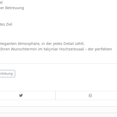
al
her Betreuung
es Ziel
leganten Atmosphäre, in der jedes Detail zählt.
h Ihren Wunschtermin im Yalçınlar Hochzeitssaal – der perfekten
erlobung