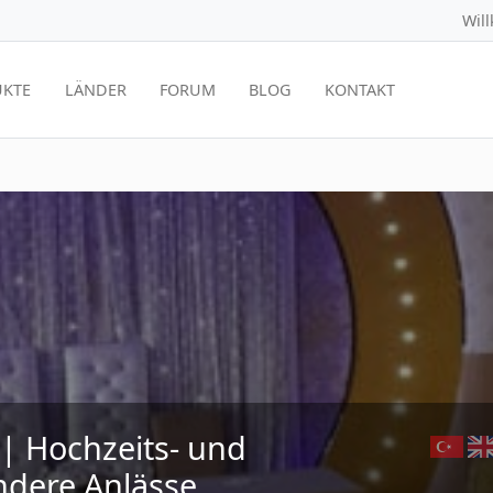
Wil
KTE
LÄNDER
FORUM
BLOG
KONTAKT
 | Hochzeits- und
ndere Anlässe