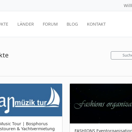
Wil
KTE
LÄNDER
FORUM
BLOG
KONTAKT
kte
Such
Music Tour | Bosphorus
stouren & Yachtvermietung
FASHIONS Eventorganisation