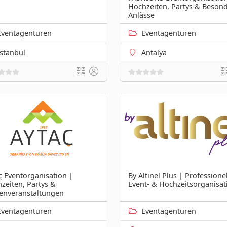
Hochzeiten, Partys & Beson
Anlässe
Eventagenturen
Eventagenturen
İstanbul
Antalya
ç Eventorganisation |
By Altınel Plus | Professione
zeiten, Partys &
Event- & Hochzeitsorganisat
enveranstaltungen
Eventagenturen
Eventagenturen