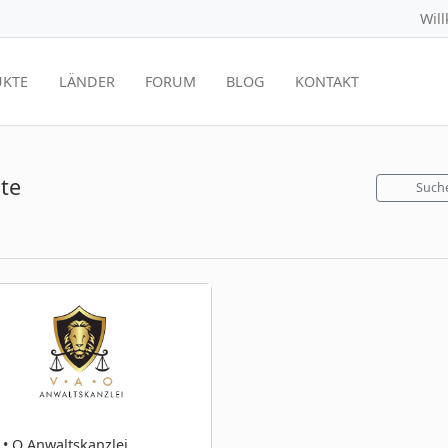
Wil
KTE
LÄNDER
FORUM
BLOG
KONTAKT
te
Such
A • O Anwaltskanzlei