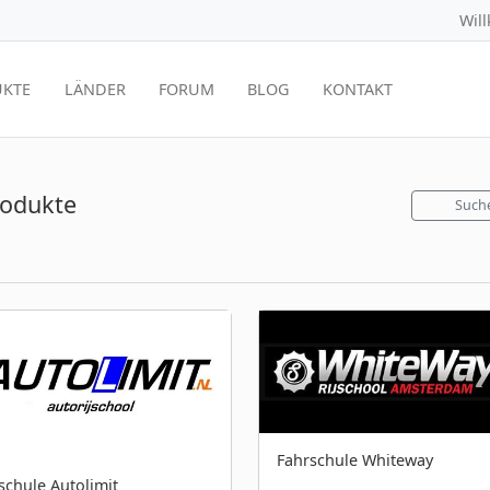
Wil
KTE
LÄNDER
FORUM
BLOG
KONTAKT
rodukte
Such
Fahrschule Whiteway
schule Autolimit