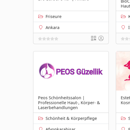
BioC
Haut
Friseure
Ankara
Peos Schönheitssalon |
Este
Professionelle Haut-, Körper- &
Kosm
Laserbehandlungen
Schönheit & Körperpflege
Afyonkarahisar