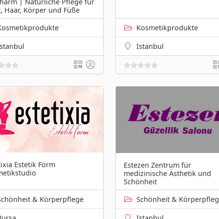
harm | Natürliche Pflege für
, Haar, Körper und Füße
Kosmetikprodukte
Kosmetikprodukte
İstanbul
İstanbul
tixia Estetik Form
Estezen Zentrum für
etikstudio
medizinische Ästhetik und
Schönheit
Schönheit & Körperpflege
Schönheit & Körperpfle
Bursa
Istanbul