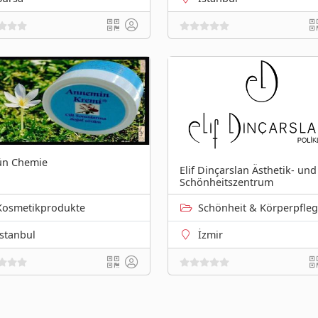
ün Chemie
Elif Dinçarslan Ästhetik- und
Schönheitszentrum
Kosmetikprodukte
Schönheit & Körperpfle
Istanbul
İzmir