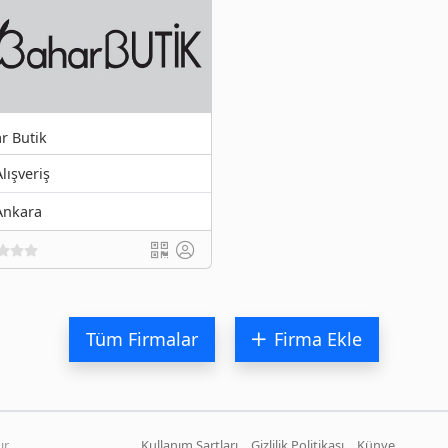
r Butik
Alışveriş
Ankara
Tüm Firmalar
Firma Ekle
r.
Kullanım Şartları
Gizlilik Politikası
Künye