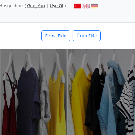
Hoşgeldiniz (
Giriş Yap
|
Üye Ol
)
Firma Ekle
Ürün Ekle