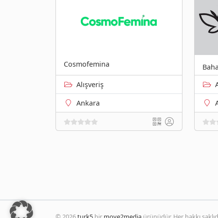
Cosmofemina
Baha
Alışveriş
Ankara
© 2026
turk5
bir
move2media
ürünüdür. Her hakkı saklıdı