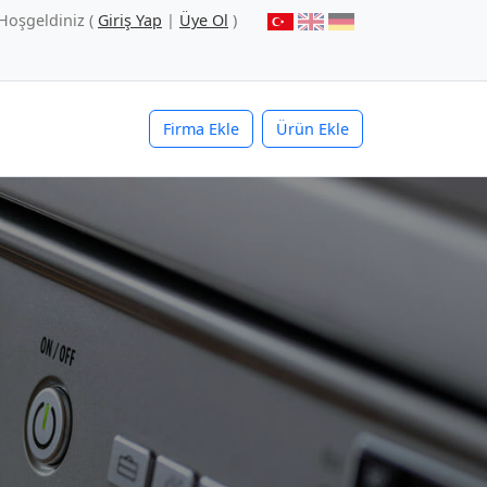
Hoşgeldiniz (
Giriş Yap
|
Üye Ol
)
Firma Ekle
Ürün Ekle