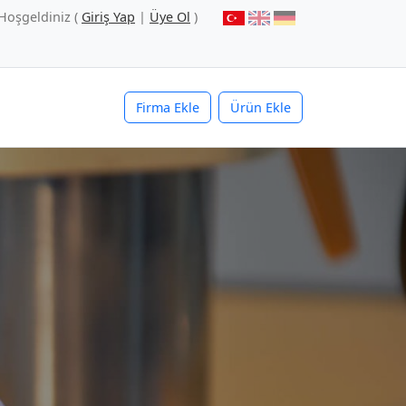
Hoşgeldiniz (
Giriş Yap
|
Üye Ol
)
Firma Ekle
Ürün Ekle