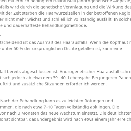
nen mit erblich bedingtem Haarausfall (androgenetische Alopezie
falls wird durch die genetische Veranlagung und die Wirkung de
t der Zeit sterben die Haarwurzelzellen in der betroffenen Regio
 nicht mehr wächst und schließlich vollständig ausfällt. In solch
ivste und dauerhafteste Behandlungsmethode.
?
entscheidend ist das Ausmaß des Haarausfalls. Wenn die Kopfhaut 
unter 50 % der ursprünglichen Dichte gefallen ist, kann eine
fall bereits abgeschlossen ist. Androgenetischer Haarausfall schre
t sich jedoch ab etwa dem 39.–40. Lebensjahr. Bei jüngeren Patie
auftritt und zusätzliche Sitzungen erforderlich werden.
n. Nach der Behandlung kann es zu leichten Rötungen und
mmen, die nach etwa 7–10 Tagen vollständig abklingen. Die
bevor nach 3 Monaten das neue Wachstum einsetzt. Die deutlichste
nat sichtbar, das Endergebnis wird nach etwa einem Jahr erreich