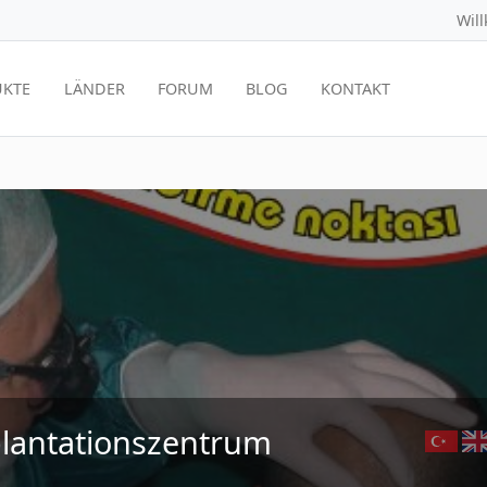
Wil
KTE
LÄNDER
FORUM
BLOG
KONTAKT
lantationszentrum