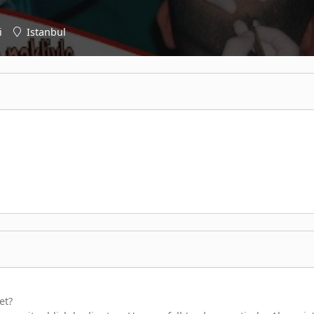
i
Istanbul
et?