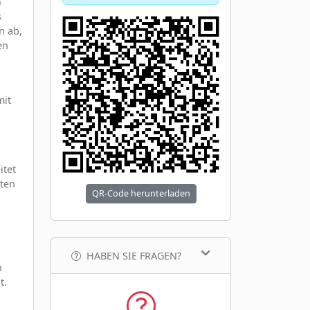
)
s
n ab,
en
mit
itet
nten
QR-Code herunterladen
HABEN SIE FRAGEN?
n
t.