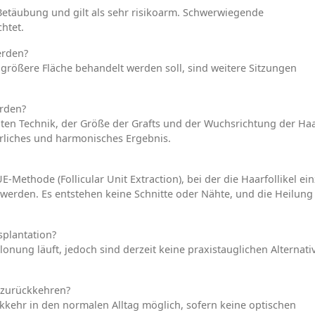
 Betäubung und gilt als sehr risikoarm. Schwerwiegende
htet.
erden?
ne größere Fläche behandelt werden soll, sind weitere Sitzungen
erden?
dten Technik, der Größe der Grafts und der Wuchsrichtung der Ha
ürliches und harmonisches Ergebnis.
UE-Methode (Follicular Unit Extraction), bei der die Haarfollikel ei
erden. Es entstehen keine Schnitte oder Nähte, und die Heilung
splantation?
nung läuft, jedoch sind derzeit keine praxistauglichen Alternati
g zurückkehren?
ückkehr in den normalen Alltag möglich, sofern keine optischen