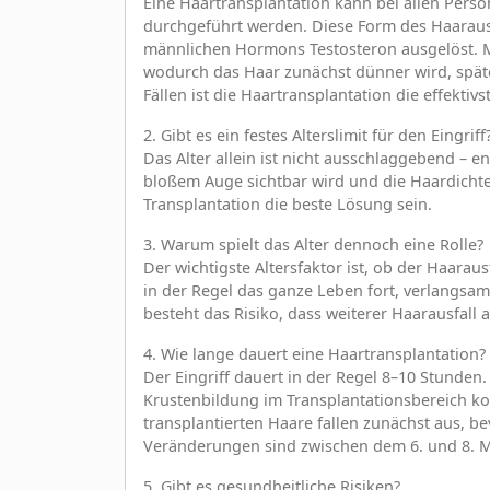
Eine Haartransplantation kann bei allen Perso
durchgeführt werden. Diese Form des Haaraus
männlichen Hormons Testosteron ausgelöst. Mi
wodurch das Haar zunächst dünner wird, später
Fällen ist die Haartransplantation die effekt
2. Gibt es ein festes Alterslimit für den Eingriff
Das Alter allein ist nicht ausschlaggebend – 
bloßem Auge sichtbar wird und die Haardichte 
Transplantation die beste Lösung sein.
3. Warum spielt das Alter dennoch eine Rolle?
Der wichtigste Altersfaktor ist, ob der Haaraus
in der Regel das ganze Leben fort, verlangsam
besteht das Risiko, dass weiterer Haarausfall 
4. Wie lange dauert eine Haartransplantation?
Der Eingriff dauert in der Regel 8–10 Stunde
Krustenbildung im Transplantationsbereich ko
transplantierten Haare fallen zunächst aus, 
Veränderungen sind zwischen dem 6. und 8. Mo
5. Gibt es gesundheitliche Risiken?