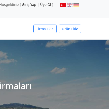
Hoşgeldiniz (
Giriş Yap
|
Üye Ol
)
Firma Ekle
Ürün Ekle
irmaları