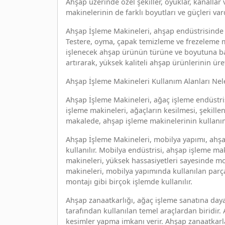
Ahşap üzerinde özel şekiller, oyuklar, kanallar 
makinelerinin de farklı boyutları ve güçleri vard
Ahşap İşleme Makineleri, ahşap endüstrisinde ve
Testere, oyma, çapak temizleme ve frezeleme mak
işlenecek ahşap ürünün türüne ve boyutuna bağ
artırarak, yüksek kaliteli ahşap ürünlerinin üre
Ahşap İşleme Makineleri Kullanım Alanları Nel
Ahşap İşleme Makineleri, ağaç işleme endüstrisi
işleme makineleri, ağaçların kesilmesi, şekille
makalede, ahşap işleme makinelerinin kullanım 
Ahşap İşleme Makineleri, mobilya yapımı, ahşap
kullanılır. Mobilya endüstrisi, ahşap işleme ma
makineleri, yüksek hassasiyetleri sayesinde mo
makineleri, mobilya yapımında kullanılan parça
montajı gibi birçok işlemde kullanılır.
Ahşap zanaatkarlığı, ağaç işleme sanatına daya
tarafından kullanılan temel araçlardan biridir
kesimler yapma imkanı verir. Ahşap zanaatkarl