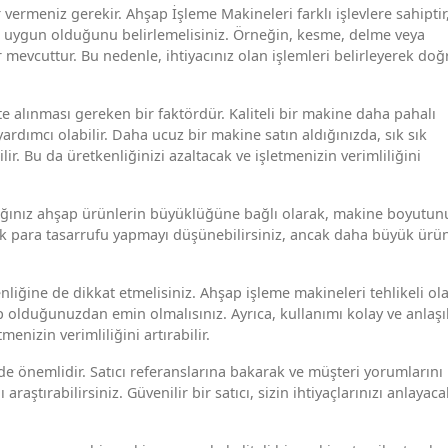
 vermeniz gerekir. Ahşap İşleme Makineleri farklı işlevlere sahiptir
n uygun olduğunu belirlemelisiniz. Örneğin, kesme, delme veya
r mevcuttur. Bu nedenle, ihtiyacınız olan işlemleri belirleyerek doğ
 alınması gereken bir faktördür. Kaliteli bir makine daha pahalı
ardımcı olabilir. Daha ucuz bir makine satın aldığınızda, sık sık
lir. Bu da üretkenliğinizi azaltacak ve işletmenizin verimliliğini
ğınız ahşap ürünlerin büyüklüğüne bağlı olarak, makine boyutun
ak para tasarrufu yapmayı düşünebilirsiniz, ancak daha büyük ürün
liğine de dikkat etmelisiniz. Ahşap işleme makineleri tehlikeli olab
lduğunuzdan emin olmalısınız. Ayrıca, kullanımı kolay ve anlaşıl
enizin verimliliğini artırabilir.
 de önemlidir. Satıcı referanslarına bakarak ve müşteri yorumlarını
raştırabilirsiniz. Güvenilir bir satıcı, sizin ihtiyaçlarınızı anlayaca