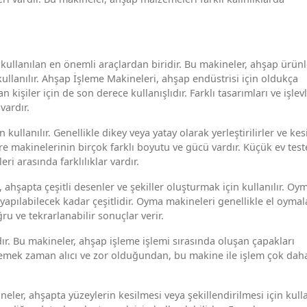
ullanılan en önemli araçlardan biridir. Bu makineler, ahşap ürünl
ullanılır. Ahşap İşleme Makineleri, ahşap endüstrisi için oldukça
kişiler için de son derece kullanışlıdır. Farklı tasarımları ve işlevl
vardır.
 kullanılır. Genellikle dikey veya yatay olarak yerleştirilirler ve ke
stere makinelerinin birçok farklı boyutu ve gücü vardır. Küçük ev test
ri arasında farklılıklar vardır.
 ahşapta çeşitli desenler ve şekiller oluşturmak için kullanılır. Oy
yapılabilecek kadar çeşitlidir. Oyma makineleri genellikle el oymal
u ve tekrarlanabilir sonuçlar verir.
r. Bu makineler, ahşap işleme işlemi sırasında oluşan çapakları
izlemek zaman alıcı ve zor olduğundan, bu makine ile işlem çok dah
ler, ahşapta yüzeylerin kesilmesi veya şekillendirilmesi için kullan