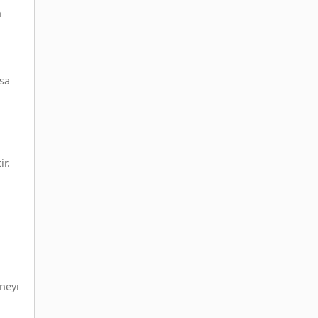
n
ısa
ir.
neyi