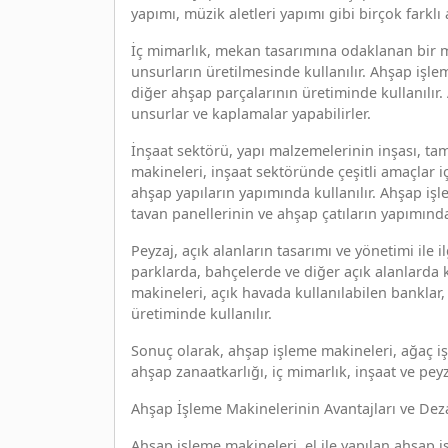
yapımı, müzik aletleri yapımı gibi birçok farklı a
İç mimarlık, mekan tasarımına odaklanan bir me
unsurların üretilmesinde kullanılır. Ahşap işle
diğer ahşap parçalarının üretiminde kullanılır.
unsurlar ve kaplamalar yapabilirler.
İnşaat sektörü, yapı malzemelerinin inşası, tam
makineleri, inşaat sektöründe çeşitli amaçlar iç
ahşap yapıların yapımında kullanılır. Ahşap iş
tavan panellerinin ve ahşap çatıların yapımında d
Peyzaj, açık alanların tasarımı ve yönetimi ile 
parklarda, bahçelerde ve diğer açık alanlarda 
makineleri, açık havada kullanılabilen banklar, 
üretiminde kullanılır.
Sonuç olarak, ahşap işleme makineleri, ağaç işl
ahşap zanaatkarlığı, iç mimarlık, inşaat ve pey
Ahşap İşleme Makinelerinin Avantajları ve Deza
Ahşap işleme makineleri, el ile yapılan ahşap iş