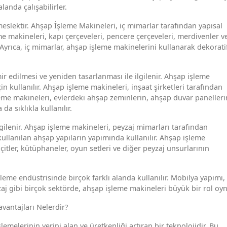
landa çalışabilirler.
slektir. Ahşap İşleme Makineleri, iç mimarlar tarafından yapısal
me makineleri, kapı çerçeveleri, pencere çerçeveleri, merdivenler v
 Ayrıca, iç mimarlar, ahşap işleme makinelerini kullanarak dekorati
ir edilmesi ve yeniden tasarlanması ile ilgilenir. Ahşap işleme
in kullanılır. Ahşap işleme makineleri, inşaat şirketleri tarafından
leme makineleri, evlerdeki ahşap zeminlerin, ahşap duvar panelleri
a sıklıkla kullanılır.
ilgilenir. Ahşap işleme makineleri, peyzaj mimarları tarafından
kullanılan ahşap yapıların yapımında kullanılır. Ahşap işleme
çitler, kütüphaneler, oyun setleri ve diğer peyzaj unsurlarının
eme endüstrisinde birçok farklı alanda kullanılır. Mobilya yapımı,
zaj gibi birçok sektörde, ahşap işleme makineleri büyük bir rol oyn
vantajları Nelerdir?
lemelerinin yerini alan ve üretkenliği artıran bir teknolojidir. Bu