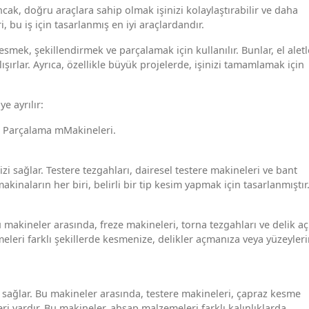
ncak, doğru araçlara sahip olmak işinizi kolaylaştırabilir ve daha
, bu iş için tasarlanmış en iyi araçlardandır.
ek, şekillendirmek ve parçalamak için kullanılır. Bunlar, el aletl
alışırlar. Ayrıca, özellikle büyük projelerde, işinizi tamamlamak için
e ayrılır:
e Parçalama mMakineleri.
 sağlar. Testere tezgahları, dairesel testere makineleri ve bant
makinaların her biri, belirli bir tip kesim yapmak için tasarlanmıştır
 makineler arasında, freze makineleri, torna tezgahları ve delik a
eleri farklı şekillerde kesmenize, delikler açmanıza veya yüzeyleri
sağlar. Bu makineler arasında, testere makineleri, çapraz kesme
eri vardır. Bu makineler, ahşap malzemeleri farklı kalınlıklarda