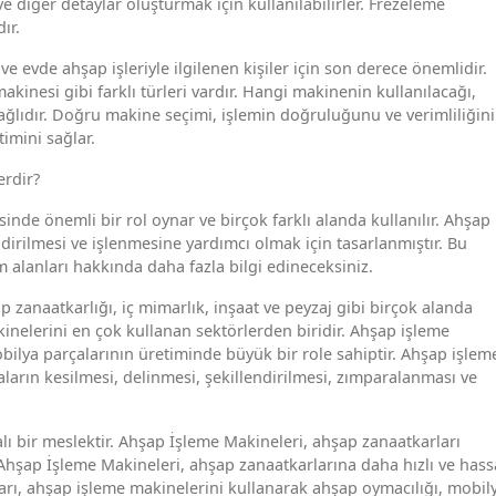
ve diğer detaylar oluşturmak için kullanılabilirler. Frezeleme
ır.
 evde ahşap işleriyle ilgilenen kişiler için son derece önemlidir.
inesi gibi farklı türleri vardır. Hangi makinenin kullanılacağı,
lıdır. Doğru makine seçimi, işlemin doğruluğunu ve verimliliğini
timini sağlar.
erdir?
nde önemli bir rol oynar ve birçok farklı alanda kullanılır. Ahşap
ndirilmesi ve işlenmesine yardımcı olmak için tasarlanmıştır. Bu
alanları hakkında daha fazla bilgi edineceksiniz.
 zanaatkarlığı, iç mimarlık, inşaat ve peyzaj gibi birçok alanda
kinelerini en çok kullanan sektörlerden biridir. Ahşap işleme
bilya parçalarının üretiminde büyük bir role sahiptir. Ahşap işlem
ların kesilmesi, delinmesi, şekillendirilmesi, zımparalanması ve
lı bir meslektir. Ahşap İşleme Makineleri, ahşap zanaatkarları
. Ahşap İşleme Makineleri, ahşap zanaatkarlarına daha hızlı ve hass
arı, ahşap işleme makinelerini kullanarak ahşap oymacılığı, mobil