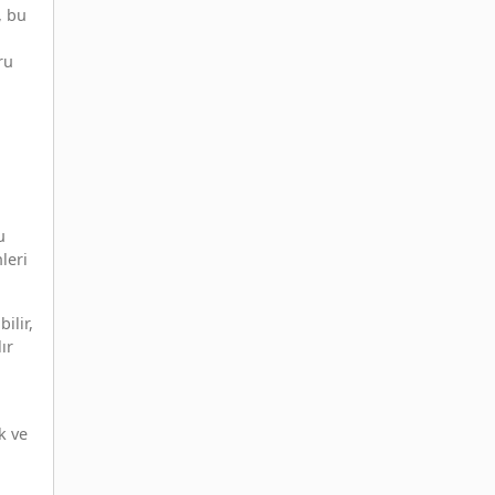
, bu
ru
u
leri
ilir,
ır
k ve