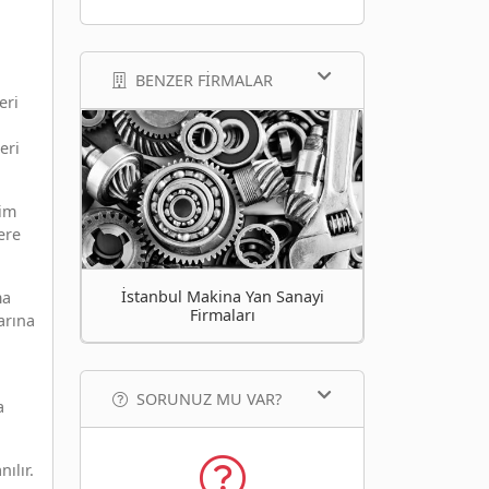
BENZER FIRMALAR
eri
eri
sim
ere
İstanbul Makina Yan Sanayi
ma
Firmaları
arına
SORUNUZ MU VAR?
a
ılır.