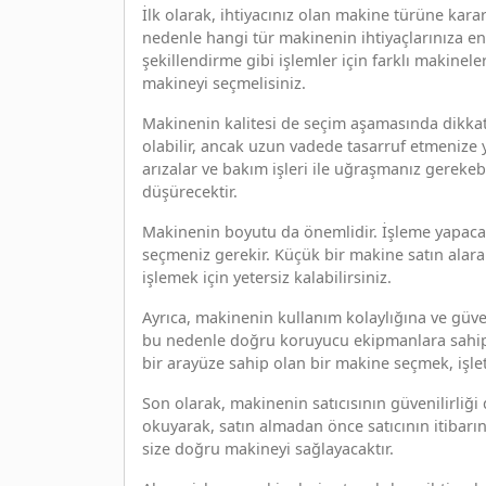
İlk olarak, ihtiyacınız olan makine türüne karar
nedenle hangi tür makinenin ihtiyaçlarınıza e
şekillendirme gibi işlemler için farklı makinele
makineyi seçmelisiniz.
Makinenin kalitesi de seçim aşamasında dikkate
olabilir, ancak uzun vadede tasarruf etmenize y
arızalar ve bakım işleri ile uğraşmanız gerekebi
düşürecektir.
Makinenin boyutu da önemlidir. İşleme yapaca
seçmeniz gerekir. Küçük bir makine satın alar
işlemek için yetersiz kalabilirsiniz.
Ayrıca, makinenin kullanım kolaylığına ve güven
bu nedenle doğru koruyucu ekipmanlara sahip o
bir arayüze sahip olan bir makine seçmek, işletm
Son olarak, makinenin satıcısının güvenilirliği
okuyarak, satın almadan önce satıcının itibarını a
size doğru makineyi sağlayacaktır.