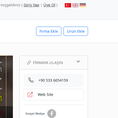
Hoşgeldiniz (
Giriş Yap
|
Üye Ol
)
Firma Ekle
Ürün Ekle
FIRMAYA ULAŞIN
+90 533 6654159
Web Site
Sosyal Medya