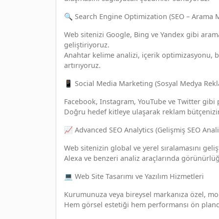
🔍 Search Engine Optimization (SEO – Arama 
Web sitenizi Google, Bing ve Yandex gibi arama
geliştiriyoruz.
Anahtar kelime analizi, içerik optimizasyonu,
artırıyoruz.
📱 Social Media Marketing (Sosyal Medya Rekla
Facebook, Instagram, YouTube ve Twitter gibi 
Doğru hedef kitleye ulaşarak reklam bütçenizin v
📈 Advanced SEO Analytics (Gelişmiş SEO Analiz
Web sitenizin global ve yerel sıralamasını geliş
Alexa ve benzeri analiz araçlarında görünürlüğ
💻 Web Site Tasarımı ve Yazılım Hizmetleri
Kurumunuza veya bireysel markanıza özel, mod
Hem görsel estetiği hem performansı ön plan