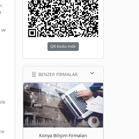
r.
a
 ve
QR Kodu indir
BENZER FIRMALAR
ple
ine
Konya Bilişim Firmaları