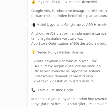
💰 Pay Per Click (PPC) Reklam Hizmetleri
Google Ads, Facebook ve Instagram reklamları il
Reklam metinlerinden hedef kitle planlamasına
📲 Mobil Uygulama Geliştirme ve ASO Hizmetl
Android ve iOS platformlarında markanıza özel
tanıtım çalışmaları yürütüyoruz.
App Store Optimization (ASO) desteğiyle uygula
💡 Neden Konya Reklam Ajansı?
• Yıllara dayanan deneyim ve güvenilirlik
• Her bütçeye uygun dijital çözüm önerileri
• Ölçülebilir sonuçlar ve raporlama sistemi
• Profesyonel, dinamik ve yaratıcı ekip
• 7/24 teknik destek ve müşteri iletişimi
📞 Bizimle İletişime Geçin
Markanızı dijital dünyada bir adım öne taşımak
İhtiyaçlarınıza özel SEO stratejileri, reklam 