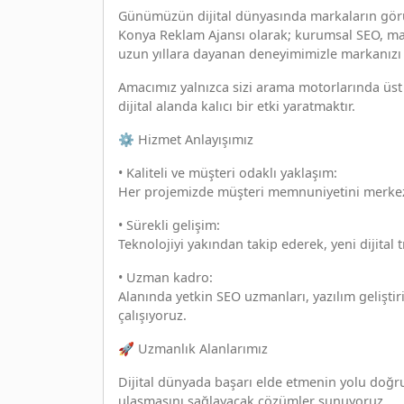
Günümüzün dijital dünyasında markaların görün
Konya Reklam Ajansı olarak; kurumsal SEO, mak
uzun yıllara dayanan deneyimimizle markanızı 
Amacımız yalnızca sizi arama motorlarında üst 
dijital alanda kalıcı bir etki yaratmaktır.
⚙️ Hizmet Anlayışımız
• Kaliteli ve müşteri odaklı yaklaşım:
Her projemizde müşteri memnuniyetini merkeze 
• Sürekli gelişim:
Teknolojiyi yakından takip ederek, yeni dijital
• Uzman kadro:
Alanında yetkin SEO uzmanları, yazılım geliştir
çalışıyoruz.
🚀 Uzmanlık Alanlarımız
Dijital dünyada başarı elde etmenin yolu doğru 
ulaşmasını sağlayacak çözümler sunuyoruz.