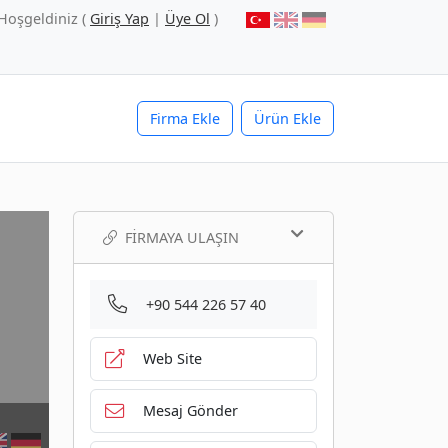
Hoşgeldiniz (
Giriş Yap
|
Üye Ol
)
Firma Ekle
Ürün Ekle
FIRMAYA ULAŞIN
+90 544 226 57 40
Web Site
Mesaj Gönder