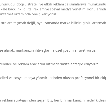
ürlüğü, doğru strateji ve etkili reklam çalışmalarıyla mümkündü
ale backlink, dijital reklam ve sosyal medya yönetimi konularınd
internet ortamında öne çıkarıyoruz.
sıralara taşımak değil, aynı zamanda marka bilinirliğinizi artırmak
alarak, markanızın ihtiyaçlarına özel çözümler üretiyoruz.
 trendleri ve reklam araçlarını hizmetlerimize entegre ediyoruz.
icileri ve sosyal medya yöneticilerinden oluşan profesyonel bir eki
reklam stratejisinden geçer. Biz, her biri markanızın hedef kitles