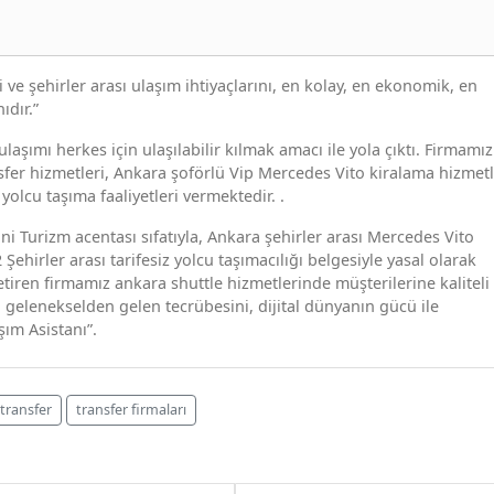
i ve şehirler arası ulaşım ihtiyaçlarını, en kolay, en ekonomik, en
ıdır.”
aşımı herkes için ulaşılabilir kılmak amacı ile yola çıktı. Firmamız
fer hizmetleri, Ankara şoförlü Vip Mercedes Vito kiralama hizmetl
 yolcu taşıma faaliyetleri vermektedir. .
ni Turizm acentası sıfatıyla, Ankara şehirler arası Mercedes Vito
Şehirler arası tarifesiz yolcu taşımacılığı belgesiyle yasal olarak
tiren firmamız ankara shuttle hizmetlerinde müşterilerine kaliteli
gelenekselden gelen tecrübesini, dijital dünyanın gücü ile
aşım Asistanı”.
transfer
transfer firmaları