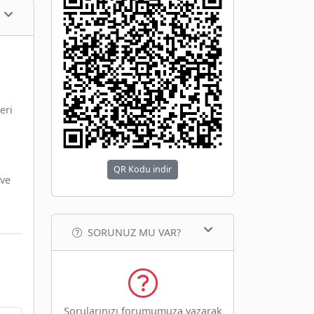
eri
QR Kodu indir
 ve
SORUNUZ MU VAR?
Sorularınızı forumumuza yazarak