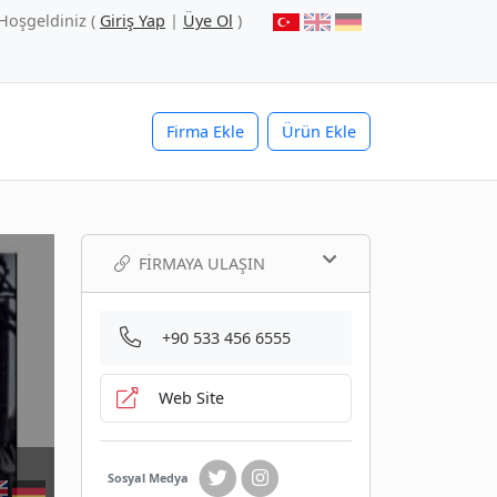
Hoşgeldiniz (
Giriş Yap
|
Üye Ol
)
Firma Ekle
Ürün Ekle
FIRMAYA ULAŞIN
+90 533 456 6555
Web Site
Sosyal Medya