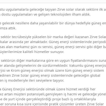
 dostu uygulamalarla geleceğe taşıyan Zirve solar olarak sektöre ilk 
 dostu uygulamaları ve gelişen teknolojiden ilham aldık.
 gelecek nesillere daha yaşanılabilir bir dünya hedefiyle güneş en
mza attık.
sektör tecrübesiyle yükselen bir marka değeri kazanan Zirve Solar
kalar arasında yer almaktadır. Güneş enerji sistemlerinde periyod
sas alan markamız gün ısı servisi, güneş enerji servisi gibi diğer 
şterilerimize kaliteli hizmetler sunuyor.
da sektörün diğer markalarına göre en uygun fiyatlandırmasını sun
 her alanda gelişmelerini de sürdürmektedir. Vakumlu güneş enerjis
rjisi ve Krom güneş enerjisi olmak üzere tüm güneş enerji sistem
e edinen Zirve Solar güneş enerji sistemlerinde geleceğin global
n iş modelleriyle ileri seviyelere taşıyor.
 Güneş Enerjisi sektöründe olmak üzere hizmet verdiği her
ız artan müşteri potansiyeli,genişleyen iş hacmi ve geleceğe yöne
ne de yurt içinde gerçekleştirdiği proje bazlı iş ortaklıklarıyla
her soruna kısa süre içerisinde pratik çözümler üreten Zirve Solar