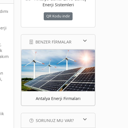
adımı
QR Kodu indir
erji
BENZER FIRMALAR
,
ik
bakım
an
i,
Antalya Enerji Firmaları
lik
SORUNUZ MU VAR?