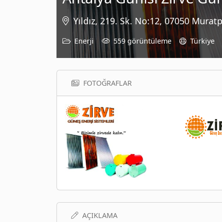
Yıldız, 219. Sk. No:12, 07050 Murat
Enerji
559 görüntüleme
Türkiye
FOTOĞRAFLAR
AÇIKLAMA