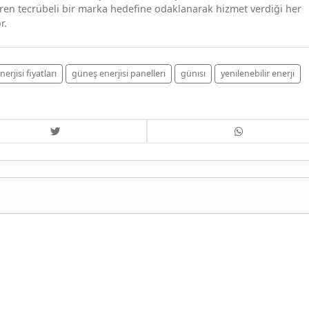
iren tecrübeli bir marka hedefine odaklanarak hizmet verdiği her
r.
erjisi fiyatları
güneş enerjisi panelleri
günısı
yenilenebilir enerji