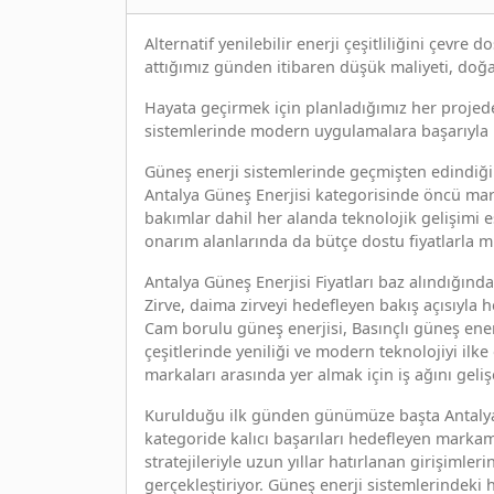
Alternatif yenilebilir enerji çeşitliliğini çevre
attığımız günden itibaren düşük maliyeti, doğa
Hayata geçirmek için planladığımız her projede
sistemlerinde modern uygulamalara başarıyla i
Güneş enerji sistemlerinde geçmişten edindiği 
Antalya Güneş Enerjisi kategorisinde öncü mar
bakımlar dahil her alanda teknolojik gelişimi e
onarım alanlarında da bütçe dostu fiyatlarla mü
Antalya Güneş Enerjisi Fiyatları baz alındığın
Zirve, daima zirveyi hedefleyen bakış açısıyla
Cam borulu güneş enerjisi, Basınçlı güneş ene
çeşitlerinde yeniliği ve modern teknolojiyi ilk
markaları arasında yer almak için iş ağını gelişe
Kurulduğu ilk günden günümüze başta Antalya
kategoride kalıcı başarıları hedefleyen markam
stratejileriyle uzun yıllar hatırlanan girişimleri
gerçekleştiriyor. Güneş enerji sistemlerindeki 