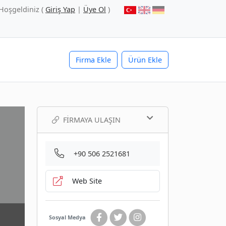
Hoşgeldiniz (
Giriş Yap
|
Üye Ol
)
Firma Ekle
Ürün Ekle
FIRMAYA ULAŞIN
+90 506 2521681
Web Site
Sosyal Medya