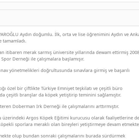
AROĞLU Aydın doğumlu. İlk, orta ve lise öğrenimini Aydın ve Ank
de tamamladı.
dan itibaren merak sarmış üniversite yıllarında dewam ettirmiş 200
 Spor Derneği ile çalışmalara başlamışır.
 sınav yönetmelikleri doğrultusunda sınavlara girmiş ve başarılı
ğı özel bir çiftlikte Türkiye Emniyet teşkilatı ve çeşitli büro
a çeşitli branşlar da köpek yetiştirip teminini sağlamıştır.
steren Doberman Irk Derneği ile çalışmalarını arttırmıştır.
lu üzerindeki Argos Köpek Eğitimi kurucusu olarak faaliyetlerine 
 köpekli sporlara meraklı olan bireyleri yetiştirmeye devam etmekte
etmekte olup bundan sonraki çalışmalarını burada sürdürmek