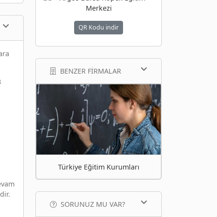
QR Kodu indir
ara
BENZER FIRMALAR
8
Türkiye Eğitim Kurumları
devam
dir.
SORUNUZ MU VAR?