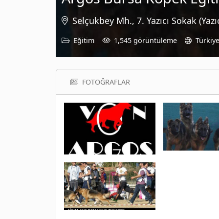
Selçukbey Mh., 7. Yazıcı Sokak (Yazı
Eğitim
1,545 görüntüleme
Türkiy
FOTOĞRAFLAR