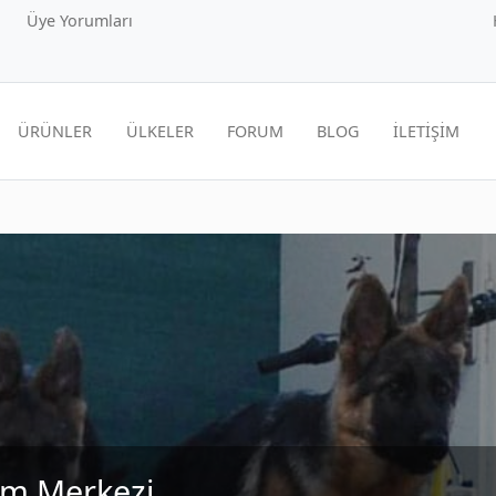
Üye Yorumları
ÜRÜNLER
ÜLKELER
FORUM
BLOG
İLETİŞİM
im Merkezi