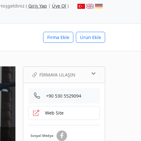
Hoşgeldiniz (
Giriş Yap
|
Üye Ol
)
Firma Ekle
Ürün Ekle
FIRMAYA ULAŞIN
+90 530 5529094
Web Site
Sosyal Medya