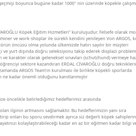
ar geçmişi boyunca bugüne kadar 1000″ nin üzerinde köpekle çalışm
İVAROĞLU Köpek Eğitim Hizmetleri” kuruluşudur. Felsefe olarak m
seminer ve work-shoplar ile sürekli kendini yenileyen Von ARGOS, 
ktörün öncüsü olma yolunda ülkemizde hatırı sayılır bir müşteri
içi ve yurt dışında doğru seleksiyonu takip ederek displazi problem
 ve karakter olarak geleneksel sınavları (schutzhund) vermeye haz
sız öğrenciyi sektore kazandıran ERDAL CİVAROĞLU doğru teknikleri
 zamanda ARGOS Team’in kurulması ile birlikte köpekli sporlarda
nin ne kadar önemli olduğunu kanıtlanmıştır
 öncelikle belirlediğimiz hedeflerimiz arasında
lan ilginin artmasını sağlamaktır. Bu hedeflerimizin yanı sıra
tirip onları bu sporu sevdirmek ayrıca siz değerli köpek sahiplerin
yatınızı kolaylaştırabileceği kadar en az bir eğitmen kadar bilgi v