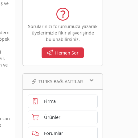
ış ve
Sorularınızı forumumuza yazarak
odern
üyelerimizle fikir alışverişinde
köpek
bulunabilirsiniz.
i
Hemen Sor
ır,
n ve
TURK5 BAĞLANTILAR
Firma
Ürünler
i can
e
Forumlar