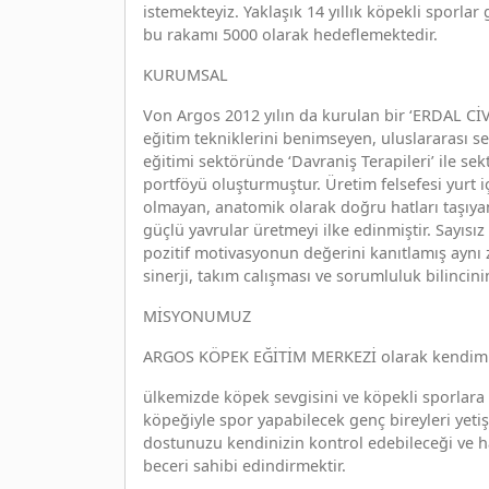
istemekteyiz. Yaklaşık 14 yıllık köpekli sporl
bu rakamı 5000 olarak hedeflemektedir.
KURUMSAL
Von Argos 2012 yılın da kurulan bir ‘ERDAL C
eğitim tekniklerini benimseyen, uluslararası 
eğitimi sektöründe ‘Davraniş Terapileri’ ile se
portföyü oluşturmuştur. Üretim felsefesi yurt 
olmayan, anatomik olarak doğru hatları taşıyan
güçlü yavrular üretmeyi ilke edinmiştir. Sayı
pozitif motivasyonun değerini kanıtlamış aynı
sinerji, takım calışması ve sorumluluk bilinci
MİSYONUMUZ
ARGOS KÖPEK EĞİTİM MERKEZİ olarak kendimize
ülkemizde köpek sevgisini ve köpekli sporlara o
köpeğiyle spor yapabilecek genç bireyleri yetiş
dostunuzu kendinizin kontrol edebileceği ve ha
beceri sahibi edindirmektir.