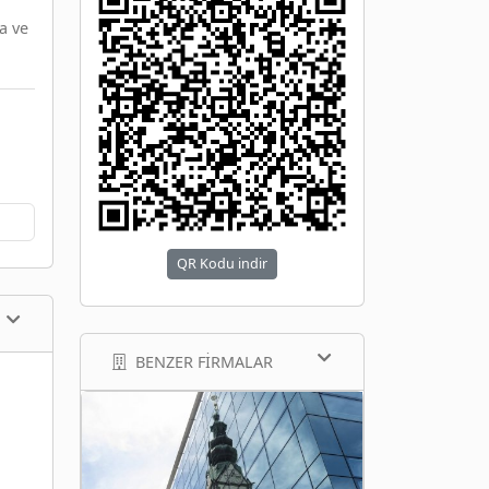
a ve
QR Kodu indir
BENZER FIRMALAR