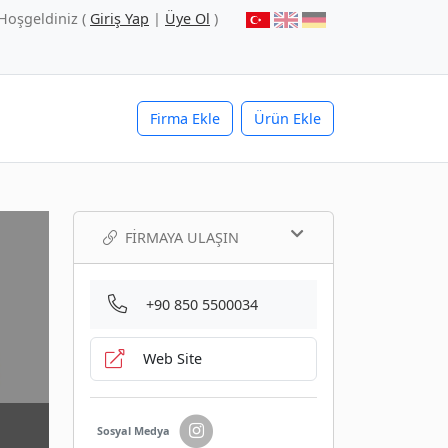
Hoşgeldiniz (
Giriş Yap
|
Üye Ol
)
Firma Ekle
Ürün Ekle
FIRMAYA ULAŞIN
+90 850 5500034
Web Site
Sosyal Medya