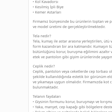
‣ Kol Kavadorsı
‣ Kesilmiş İpli Biye
‣ Kemer Astarları
Firmamız bünyesinde bu ürünlerin toptan ve pe
ve model üretimi de gerçekleştirilmektedir.
Tela nedir?
Tela, kumaş ile astar arasına yerleştirilen, ütü 
form kazandıran bir ara katmandır. Kumaşın tür
bütünlüğünü korur, buruşma eğilimini azaltır ve 
etek ve pantolon gibi giyim ürünlerinde yaygın 
Ceplik nedir?
Ceplik, pantolon veya ceketlerde cep torbası o
şekilde kullanıldığında estetik bir görünüm elde
ve yıkamaya uygun olmalıdır. Firmamızda kot ce
bulunmaktadır.
Telanın faydaları
‣ Giysinin formunu korur, buruşmayı ve kırışma
‣ Yaka, manşet, cep kapağı gibi bölgelere dest