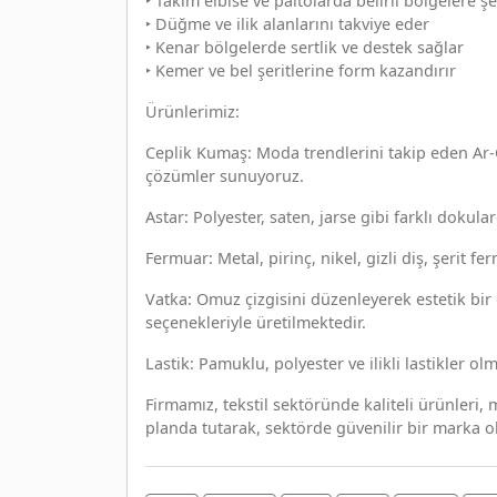
‣ Takım elbise ve paltolarda belirli bölgelere şe
‣ Düğme ve ilik alanlarını takviye eder
‣ Kenar bölgelerde sertlik ve destek sağlar
‣ Kemer ve bel şeritlerine form kazandırır
Ürünlerimiz:
Ceplik Kumaş: Moda trendlerini takip eden Ar-
çözümler sunuyoruz.
Astar: Polyester, saten, jarse gibi farklı dokul
Fermuar: Metal, pirinç, nikel, gizli diş, şerit f
Vatka: Omuz çizgisini düzenleyerek estetik bir
seçenekleriyle üretilmektedir.
Lastik: Pamuklu, polyester ve ilikli lastikler 
Firmamız, tekstil sektöründe kaliteli ürünleri,
planda tutarak, sektörde güvenilir bir marka 