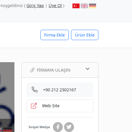
Hoşgeldiniz (
Giriş Yap
|
Üye Ol
)
Firma Ekle
Ürün Ekle
FIRMAYA ULAŞIN
+90 212 2302167
Web Site
Sosyal Medya