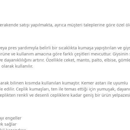
rakende satışı yapılmakta, ayrıca müşteri taleplerine göre özel ö
veya pres yardımıyla belirli bir sıcaklıkta kumaşa yapıştırılan ve giy
üne ve kullanım amacına göre farklı çeşitleri mevcuttur. Giysinin 
dayanıklılığını artırır. Özellikle ceket, manto, palto, elbise, göml
olarak kullanılır.
larak bilinen kısımda kullanılan kumaştır. Kemer astarı ile uyumlu
 edilir. Ceplik kumaşları, ten ile temas ettiği için yumuşak, dayanı
plikten renkli ve desenli cepliklere kadar geniş bir ürün yelpazes
yı engeller
ek sağlar