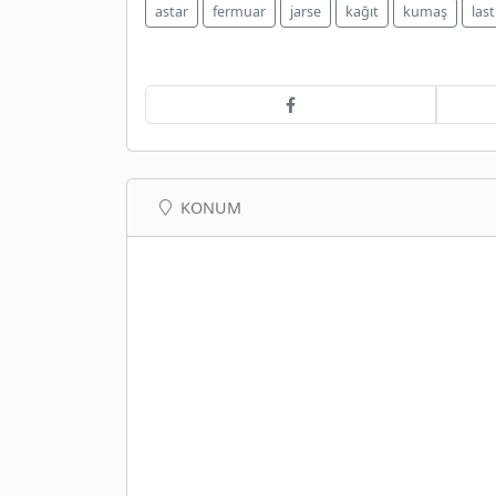
astar
fermuar
jarse
kağıt
kumaş
last
KONUM