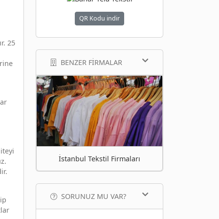
QR Kodu indir
r. 25
BENZER FIRMALAR
rine
lar
iteyi
İstanbul Tekstil Firmaları
z.
ir.
SORUNUZ MU VAR?
ip
lar