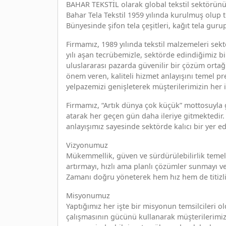
BAHAR TEKSTİL olarak global tekstil sektörünü
Bahar Tela Tekstil 1959 yılında kurulmuş olup 
Bünyesinde şifon tela çeşitleri, kağıt tela gurup
Firmamız, 1989 yılında tekstil malzemeleri sekt
yılı aşan tecrübemizle, sektörde edindiğimiz bi
uluslararası pazarda güvenilir bir çözüm ortağ
önem veren, kaliteli hizmet anlayışını temel p
yelpazemizi genişleterek müşterilerimizin her
Firmamız, “Artık dünya çok küçük” mottosuyla 
atarak her geçen gün daha ileriye gitmektedir
anlayışımız sayesinde sektörde kalıcı bir yer ed
Vizyonumuz
Mükemmellik, güven ve sürdürülebilirlik temelle
artırmayı, hızlı ama planlı çözümler sunmayı 
Zamanı doğru yöneterek hem hız hem de titizlik
Misyonumuz
Yaptığımız her işte bir misyonun temsilcileri 
çalışmasının gücünü kullanarak müşterilerimize