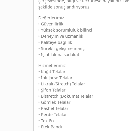
çerçevesinde, bilgi ve tecrübeye dayalı hızlı v
şekilde sonuçlandırıyoruz.
Değerlerimiz
‣ Güvenilirlik
‣ Yüksek sorumluluk bilinci
‣ Deneyim ve uzmanlık
‣ Kaliteye bağlılık
‣ Sürekli gelişime inanç
‣ İş ahlakına sadakat
Hizmetlerimiz
‣ Kağıt Telalar
‣ İpli Jarse Telalar
‣ Likralı (Stretch) Telalar
‣ Şifon Telalar
‣ Bistretch (Dokuma) Telalar
‣ Gömlek Telalar
‣ Rashel Telalar
‣ Perde Telalar
‣ Tex-Fix
‣ Etek Bandı