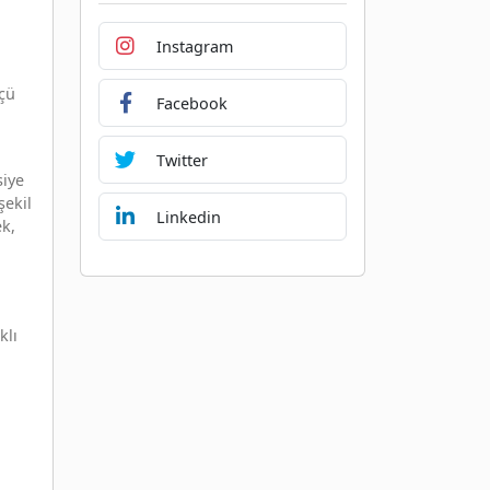
Instagram
lçü
Facebook
Twitter
siye
şekil
Linkedin
ek,
klı
i