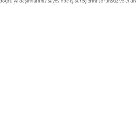
e doğru yaklaşımlarımız sayesinde iş süreçlerini sorunsuz ve etkin