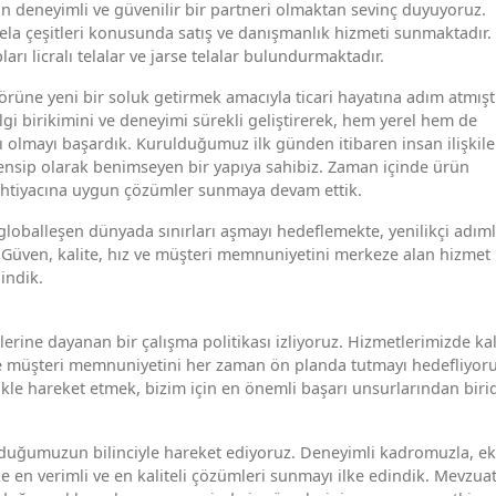
n deneyimli ve güvenilir bir partneri olmaktan sevinç duyuyoruz.
tela çeşitleri konusunda satış ve danışmanlık hizmeti sunmaktadır.
ları licralı telalar ve jarse telalar bulundurmaktadır.
örüne yeni bir soluk getirmek amacıyla ticari hayatına adım atmıştı
lgi birikimini ve deneyimi sürekli geliştirerek, hem yerel hem de
ı olmayı başardık. Kurulduğumuz ilk günden itibaren insan ilişkile
rensip olarak benimseyen bir yapıya sahibiz. Zaman içinde ürün
 ihtiyacına uygun çözümler sunmaya devam ettik.
globalleşen dünyada sınırları aşmayı hedeflemekte, yenilikçi adım
. Güven, kalite, hız ve müşteri memnuniyetini merkeze alan hizmet
indik.
rine dayanan bir çalışma politikası izliyoruz. Hizmetlerimizde kal
ve müşteri memnuniyetini her zaman ön planda tutmayı hedefliyoru
le hareket etmek, bizim için en önemli başarı unsurlarından birid
olduğumuzun bilinciyle hareket ediyoruz. Deneyimli kadromuzla, ek
 en verimli ve en kaliteli çözümleri sunmayı ilke edindik. Mevzuat