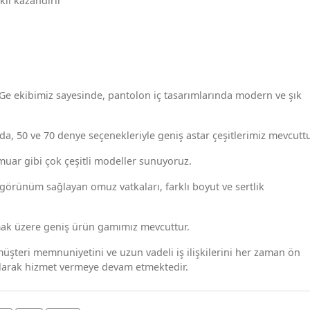
kil kazandırır
Ge ekibimiz sayesinde, pantolon iç tasarımlarında modern ve şık
arda, 50 ve 70 denye seçenekleriyle geniş astar çeşitlerimiz mevcuttu
ermuar gibi çok çeşitli modeller sunuyoruz.
 görünüm sağlayan omuz vatkaları, farklı boyut ve sertlik
olmak üzere geniş ürün gamımız mevcuttur.
 müşteri memnuniyetini ve uzun vadeli iş ilişkilerini her zaman ön
olarak hizmet vermeye devam etmektedir.