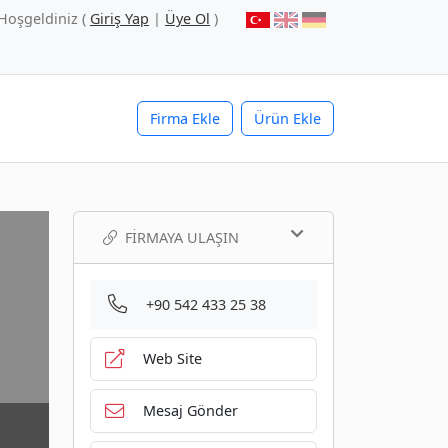
Hoşgeldiniz (
Giriş Yap
|
Üye Ol
)
Firma Ekle
Ürün Ekle
FIRMAYA ULAŞIN
+90 542 433 25 38
Web Site
Mesaj Gönder