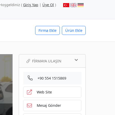
Hoşgeldiniz (
Giriş Yap
|
Üye Ol
)
Firma Ekle
Ürün Ekle
FIRMAYA ULAŞIN
+90 554 1515869
Web Site
Mesaj Gönder