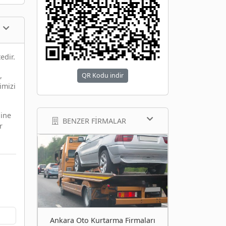
edir.
,
QR Kodu indir
imizi
bine
BENZER FIRMALAR
r
Ankara Oto Kurtarma Firmaları