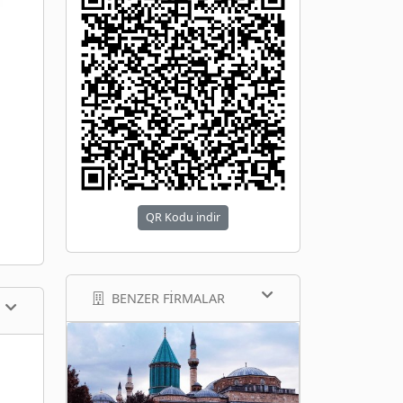
QR Kodu indir
BENZER FIRMALAR