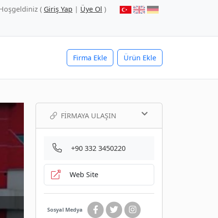
Hoşgeldiniz (
Giriş Yap
|
Üye Ol
)
Firma Ekle
Ürün Ekle
FIRMAYA ULAŞIN
+90 332 3450220
Web Site
Sosyal Medya
.