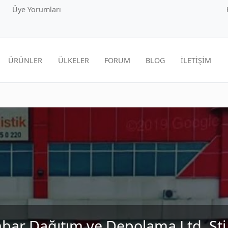
Üye Yorumları
ÜRÜNLER
ÜLKELER
FORUM
BLOG
İLETİŞİM
mbar Dağıtım ve Depolama Ltd. Şti