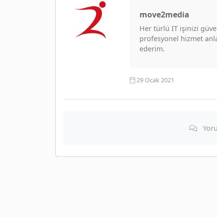
move2media
Her türlü IT işinizi gü
profesyonel hizmet anlay
ederim.
29 Ocak 2021
Yoru