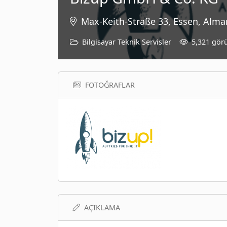
Max-Keith-Straße 33, Essen, Alma
Bilgisayar Teknik Servisler
5,321 gör
FOTOĞRAFLAR
AÇIKLAMA