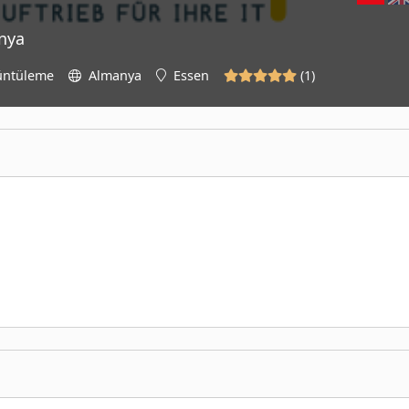
nya
üntüleme
Almanya
Essen
(
1
)