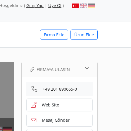
Hoşgeldiniz (
Giriş Yap
|
Üye Ol
)
Firma Ekle
Ürün Ekle
FIRMAYA ULAŞIN
+49 201 890665-0
Web Site
Mesaj Gönder