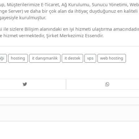
lup, Müşterilerimize E-Ticaret, Ağ Kurulumu, Sunucu Yönetimi, Web
e Server) ve daha bir çok alan da ihtiyaç duyduğunuz en kaliteli
gayesiyle kurulmuştur.
 ile sizlere Bilişim alanındaki en iyi hizmeti ulaştırma amacındadır
nde hizmet vermektedir, Şirket Merkezimiz Essendir.
iği
hosting
it danışmanlık
it destek
vps
web hosting