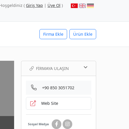
Hoşgeldiniz (
Giriş Yap
|
Üye Ol
)
Firma Ekle
Ürün Ekle
FIRMAYA ULAŞIN
+90 850 3051702
Web Site
Sosyal Medya