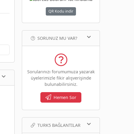
QR Kodu indir
SORUNUZ MU VAR?
Sorularınızı forumumuza yazarak
üyelerimizle fikir alışverişinde
bulunabilirsiniz.
Hemen Sor
TURK5 BAĞLANTILAR