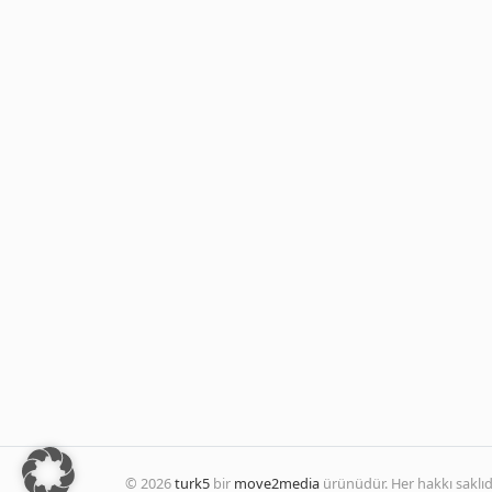
© 2026
turk5
bir
move2media
ürünüdür. Her hakkı saklıdı