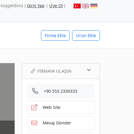
Hoşgeldiniz (
Giriş Yap
|
Üye Ol
)
Firma Ekle
Ürün Ekle
FIRMAYA ULAŞIN
+90 553 2330333
Web Site
Mesaj Gönder