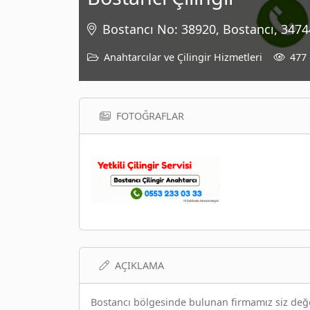
Bostancı No: 38920, Bostancı, 3474
Anahtarcılar ve Çilingir Hizmetleri
477
FOTOĞRAFLAR
AÇIKLAMA
Bostancı bölgesinde bulunan firmamız siz değer