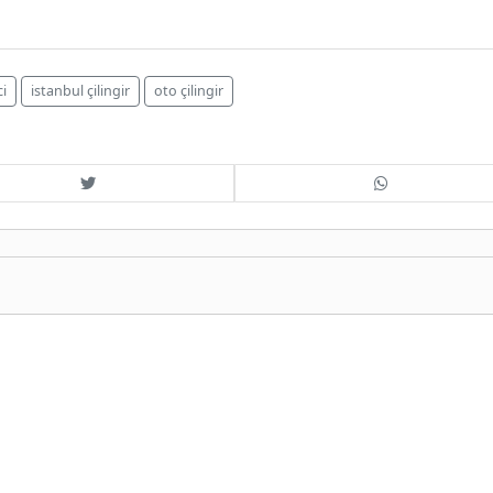
ci
istanbul çilingir
oto çilingir