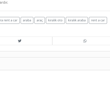
rdır.
ra rent a car
araba
araç
kiralik oto
kiralık araba
rent a car