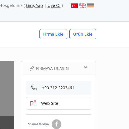
Hoşgeldiniz (
Giriş Yap
|
Üye Ol
)
Firma Ekle
Ürün Ekle
FIRMAYA ULAŞIN
+90 312 2203461
Web Site
Sosyal Medya