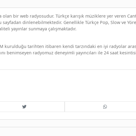
 olan bir web radyosudur. Türkçe karışık müziklere yer veren Can
bu sayfadan dinlenebilmektedir. Genellikle Türkçe Pop, Slow ve Yöre
aliteli yayınlar sunmaya çalışmaktadır.
M kurulduğu tarihten itibaren kendi tarzındaki en iyi radyolar ara
ını benimseyen radyomuz deneyimli yayıncıları ile 24 saat kesintis