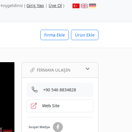
Hoşgeldiniz (
Giriş Yap
|
Üye Ol
)
Firma Ekle
Ürün Ekle
FIRMAYA ULAŞIN
+90 546 8834828
Web Site
Sosyal Medya