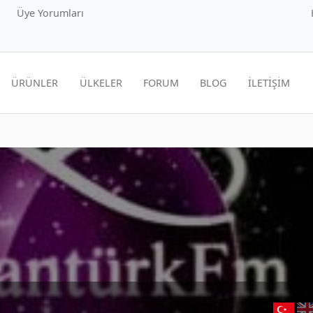
Üye Yorumları
ÜRÜNLER
ÜLKELER
FORUM
BLOG
İLETİŞİM