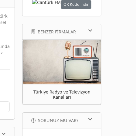
QR Kodu indir
türk
sel
BENZER FIRMALAR
sında
iz
Türkiye Radyo ve Televizyon
Kanalları
SORUNUZ MU VAR?