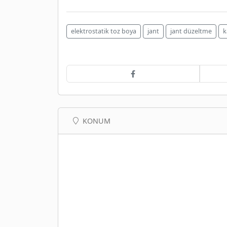
elektrostatik toz boya
jant
jant düzeltme
k
KONUM