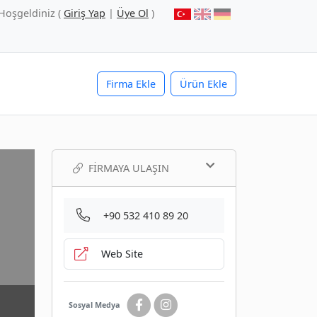
Hoşgeldiniz (
Giriş Yap
|
Üye Ol
)
Firma Ekle
Ürün Ekle
FIRMAYA ULAŞIN
+90 532 410 89 20
Web Site
Sosyal Medya