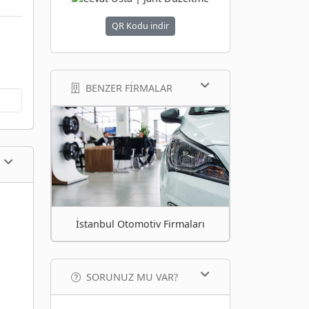
QR Kodu indir
BENZER FIRMALAR
İstanbul Otomotiv Firmaları
SORUNUZ MU VAR?