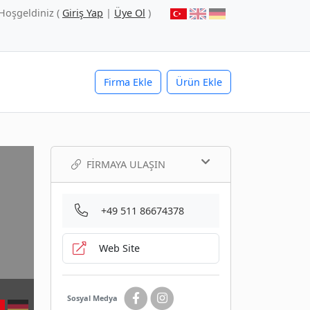
Hoşgeldiniz (
Giriş Yap
|
Üye Ol
)
Firma Ekle
Ürün Ekle
FIRMAYA ULAŞIN
+49 511 86674378
Web Site
Sosyal Medya