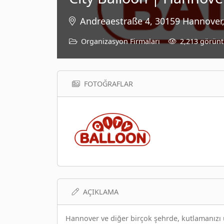
Andreaestraße 4, 30159 Hannover
Organizasyon Firmaları
2,213 görün
FOTOĞRAFLAR
AÇIKLAMA
Hannover ve diğer birçok şehrde, kutlamanızı u