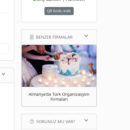
QR Kodu indir
BENZER FIRMALAR
Almanya'da Türk Organizasyon
Firmaları
SORUNUZ MU VAR?