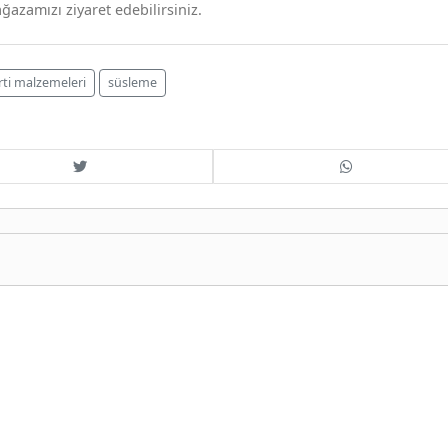
azamızı ziyaret edebilirsiniz.
rti malzemeleri
süsleme