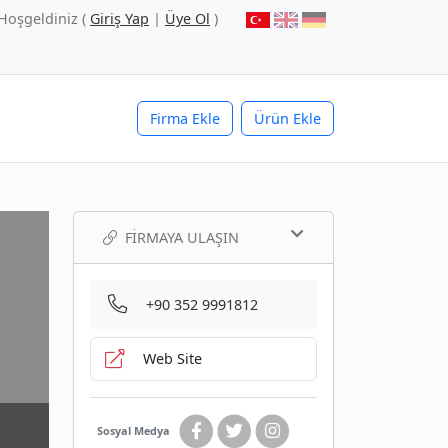
Hoşgeldiniz (
Giriş Yap
|
Üye Ol
)
Firma Ekle
Ürün Ekle
FIRMAYA ULAŞIN
+90 352 9991812
Web Site
Sosyal Medya