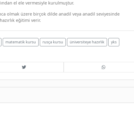
ndan el ele vermesiyle kurulmuştur.
nca olmak üzere birçok dilde anadil veya anadil seviyesinde
azırlık eğitimi verir.
matematik kursu
rusça kursu
üniversiteye hazırlık
yks