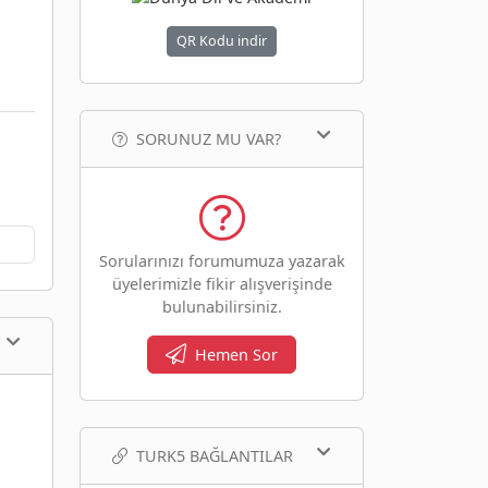
QR Kodu indir
SORUNUZ MU VAR?
Sorularınızı forumumuza yazarak
üyelerimizle fikir alışverişinde
bulunabilirsiniz.
Hemen Sor
TURK5 BAĞLANTILAR