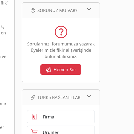
flık”
SORUNUZ MU VAR?
ak,
 en
Sorularınızı forumumuza yazarak
üyelerimizle fikir alışverişinde
m ve
bulunabilirsiniz.
Hemen Sor
TURK5 BAĞLANTILAR
ilir
Firma
ler
Ürünler