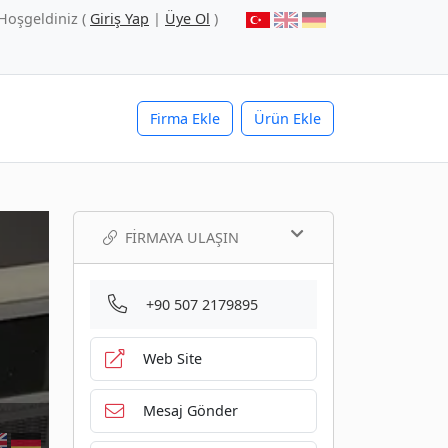
Hoşgeldiniz (
Giriş Yap
|
Üye Ol
)
Firma Ekle
Ürün Ekle
FIRMAYA ULAŞIN
+90 507 2179895
Web Site
Mesaj Gönder