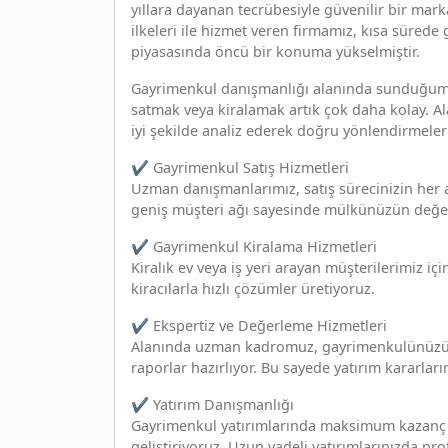
yıllara dayanan tecrübesiyle güvenilir bir mark
ilkeleri ile hizmet veren firmamız, kısa süred
piyasasında öncü bir konuma yükselmiştir.
Gayrimenkul danışmanlığı alanında sunduğumuz 
satmak veya kiralamak artık çok daha kolay. Al
iyi şekilde analiz ederek doğru yönlendirmeler
✔︎ Gayrimenkul Satış Hizmetleri
Uzman danışmanlarımız, satış sürecinizin her a
geniş müşteri ağı sayesinde mülkünüzün değeri
✔︎ Gayrimenkul Kiralama Hizmetleri
Kiralık ev veya iş yeri arayan müşterilerimiz iç
kiracılarla hızlı çözümler üretiyoruz.
✔︎ Ekspertiz ve Değerleme Hizmetleri
Alanında uzman kadromuz, gayrimenkulünüzün g
raporlar hazırlıyor. Bu sayede yatırım kararlar
✔︎ Yatırım Danışmanlığı
Gayrimenkul yatırımlarında maksimum kazanç sa
geliştiriyoruz. Uzun vadeli yatırımlarınızda pr