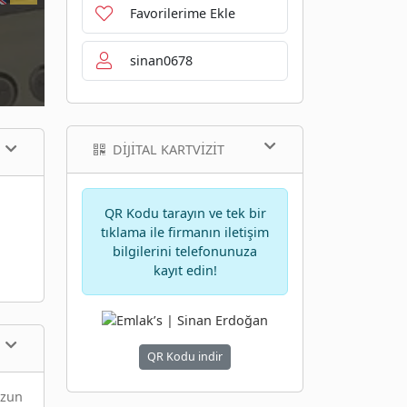
Favorilerime Ekle
sinan0678
DIJITAL KARTVIZIT
QR Kodu tarayın ve tek bir
tıklama ile firmanın iletişim
bilgilerini telefonunuza
kayıt edin!
QR Kodu indir
uzun