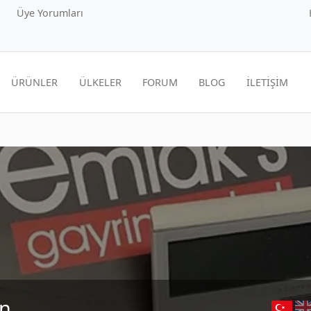
Üye Yorumları
ÜRÜNLER
ÜLKELER
FORUM
BLOG
İLETİŞİM
an