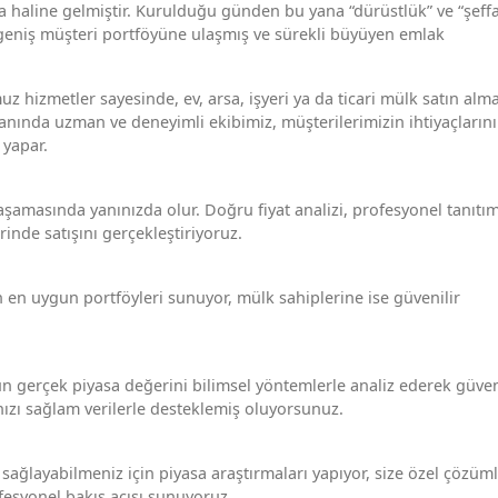
a haline gelmiştir. Kurulduğu günden bu yana “dürüstlük” ve “şeffa
e geniş müşteri portföyüne ulaşmış ve sürekli büyüyen emlak
hizmetler sayesinde, ev, arsa, işyeri ya da ticari mülk satın alm
anında uzman ve deneyimli ekibimiz, müşterilerimizin ihtiyaçlarını
 yapar.
şamasında yanınızda olur. Doğru fiyat analizi, profesyonel tanıtı
nde satışını gerçekleştiriyoruz.
in en uygun portföyleri sunuyor, mülk sahiplerine ise güvenilir
erçek piyasa değerini bilimsel yöntemlerle analiz ederek güven
ınızı sağlam verilerle desteklemiş oluyorsunuz.
ğlayabilmeniz için piyasa araştırmaları yapıyor, size özel çözüm
ofesyonel bakış açısı sunuyoruz.