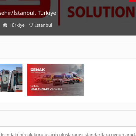
ehir/İstanbul, Türkiye
Türkiye
İstanbul
şındaki birçok kuruluş için uluslararası standartlara uygun araçl