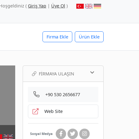
Hoşgeldiniz (
Giriş Yap
|
Üye Ol
)
Firma Ekle
Ürün Ekle
FIRMAYA ULAŞIN
+90 530 2656677
Web Site
Sosyal Medya