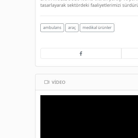
tasarlayarak sektördeki faaliyetlerimizi sürdür
ambulans
araç
medikal ürünler
VIDEO