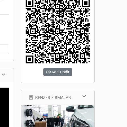
QR Kodu indir
BENZER FIRMALAR