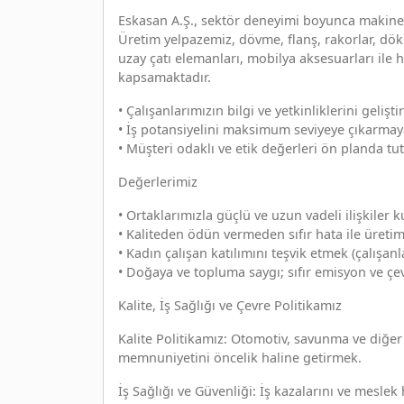
Eskasan A.Ş., sektör deneyimi boyunca makine p
Üretim yelpazemiz, dövme, flanş, rakorlar, dökü
uzay çatı elemanları, mobilya aksesuarları ile
kapsamaktadır.
• Çalışanlarımızın bilgi ve yetkinliklerini geliş
• İş potansiyelini maksimum seviyeye çıkarmay
• Müşteri odaklı ve etik değerleri ön planda tu
Değerlerimiz
• Ortaklarımızla güçlü ve uzun vadeli ilişkiler
• Kaliteden ödün vermeden sıfır hata ile üret
• Kadın çalışan katılımını teşvik etmek (çalışan
• Doğaya ve topluma saygı; sıfır emisyon ve çe
Kalite, İş Sağlığı ve Çevre Politikamız
Kalite Politikamız: Otomotiv, savunma ve diğer
memnuniyetini öncelik haline getirmek.
İş Sağlığı ve Güvenliği: İş kazalarını ve mesle