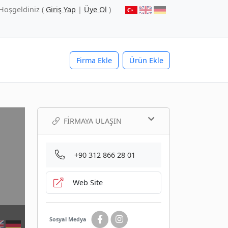
Hoşgeldiniz (
Giriş Yap
|
Üye Ol
)
Firma Ekle
Ürün Ekle
FIRMAYA ULAŞIN
+90 312 866 28 01
Web Site
Sosyal Medya