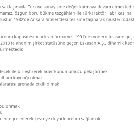
kçi yaklaşımıyla Türkiye sanayisine değer katmaya devam etmektedir
irmamız, özgün boru bükme tezgâhları ile TürkTraktör Fabrikası’na
uştur. 1982’de Ankara Siteler’deki tesisine taşınarak müşteri odakl
üretim kapasitesini artıran firmamız, 1991’de modern tesisine geçi
s 2013’te anonim şirket statüsüne geçen Eskasan A.Ş., dinamik kad
dürmektedir.
lecek ile birleştirerek lider konumumuzu pekiştirmek
re ilham kaynağı olmak
uslararası arenada etkili olmak
a bulunmak
ek
eri entegre ederek çevreye duyarlı üretim sağlamak