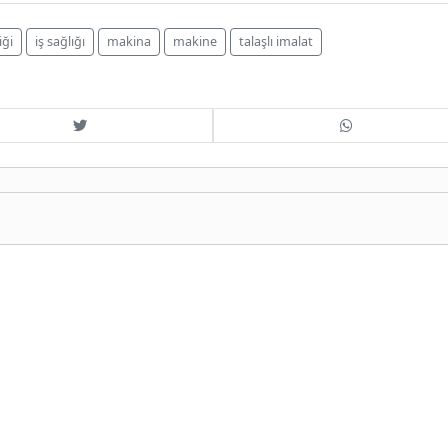
iği
iş sağlığı
makina
makine
talaşlı imalat