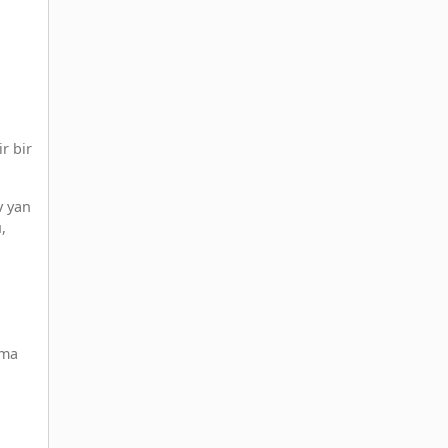
r bir
v yan
,
nma