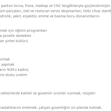
arkını torna, freze, matkap ve CNC tezgâhlarıyla güçlendirmiştir.
m parçaları, otel ve restoran servis ekipmanları, tıbbi cihaz stantl
 hidrolik, yakıt, enjektör, emme ve basma boru donanımlarını
tirmek için eğitim programları
a yönelik destekler
tan şirket kültürü
 kurmak
im yapmak
ların %30’u kadın)
vre dostu üretim
 sektörlerde kaliteli ve güvenilir ürünler sunmak, müşteri
k hastalıklarını önlemek, çalışan güvenliğini ön planda tutmak.