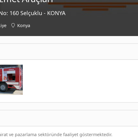
No: 160 Selçuklu - KONYA
iye
Konya
amirat ve pazarlama sektöründe faaliyet göstermektedir.