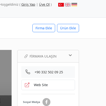
Hoşgeldiniz (
Giriş Yap
|
Üye Ol
)
Firma Ekle
Ürün Ekle
FIRMAYA ULAŞIN
+90 332 502 09 25
Web Site
Sosyal Medya