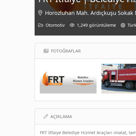
Horozluhan Mah. Ardıçkuşu Sokak 
Otomotiv
1,249 görüntüleme
Türk
FOTOĞRAFLAR
AÇIKLAMA
FRT İtfaiye Belediye Hizmet Araçları imalat, t