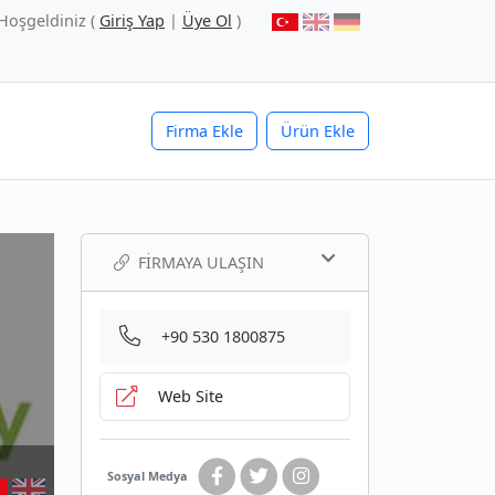
Hoşgeldiniz (
Giriş Yap
|
Üye Ol
)
Firma Ekle
Ürün Ekle
FIRMAYA ULAŞIN
+90 530 1800875
Web Site
Sosyal Medya