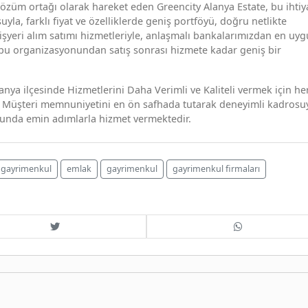
çözüm ortağı olarak hareket eden Greencity Alanya Estate, bu ihtiy
, farklı fiyat ve özelliklerde geniş portföyü, doğru netlikte
 işyeri alım satımı hizmetleriyle, anlaşmalı bankalarımızdan en uy
apu organizasyonundan satış sonrası hizmete kadar geniş bir
a ilçesinde Hizmetlerini Daha Verimli ve Kaliteli vermek için he
ızı Müşteri memnuniyetini en ön safhada tutarak deneyimli kadrosu
unda emin adımlarla hizmet vermektedir.
 gayrimenkul
emlak
gayrimenkul
gayrimenkul firmaları