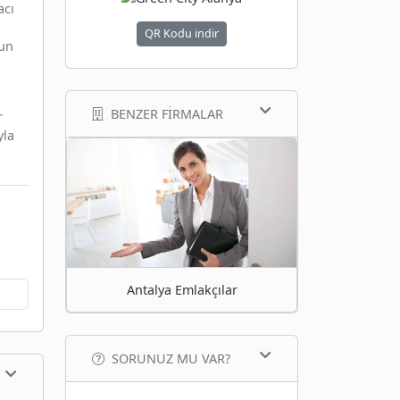
acı
QR Kodu indir
gun
BENZER FIRMALAR
r
yla
Antalya Emlakçılar
SORUNUZ MU VAR?