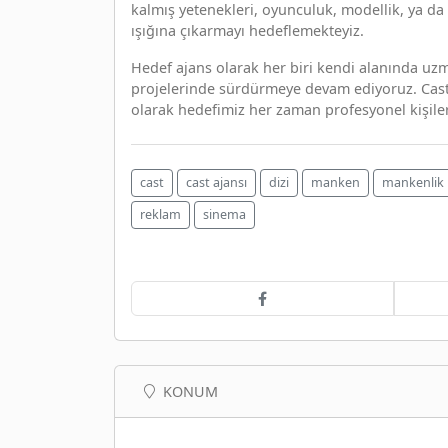
kalmış yetenekleri, oyunculuk, modellik, ya d
ışığına çıkarmayı hedeflemekteyiz.
Hedef ajans olarak her biri kendi alanında uz
projelerinde sürdürmeye devam ediyoruz. Cast,
olarak hedefimiz her zaman profesyonel kişiler
cast
cast ajansı
dizi
manken
mankenlik
reklam
sinema
KONUM