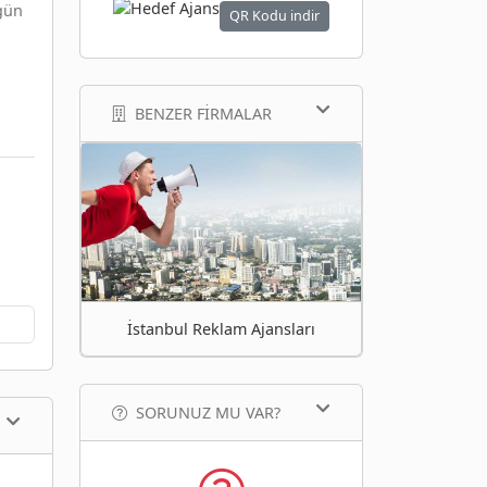
gün
QR Kodu indir
BENZER FIRMALAR
İstanbul Reklam Ajansları
SORUNUZ MU VAR?