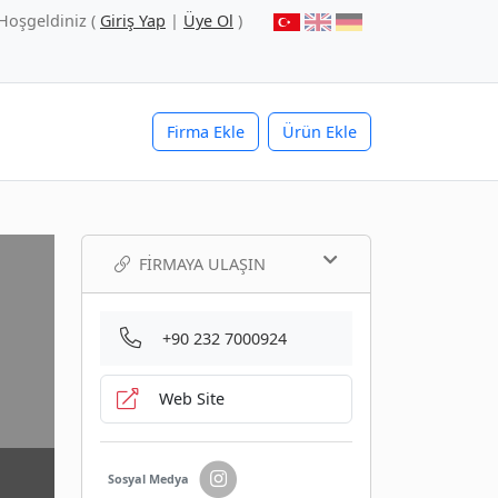
Hoşgeldiniz (
Giriş Yap
|
Üye Ol
)
Firma Ekle
Ürün Ekle
FIRMAYA ULAŞIN
+90 232 7000924
Web Site
Sosyal Medya