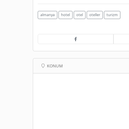
almanya
hotel
otel
oteller
turizm
KONUM