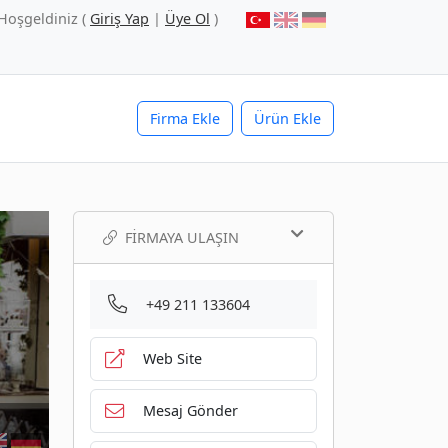
Hoşgeldiniz (
Giriş Yap
|
Üye Ol
)
Firma Ekle
Ürün Ekle
FIRMAYA ULAŞIN
+49 211 133604
Web Site
Mesaj Gönder