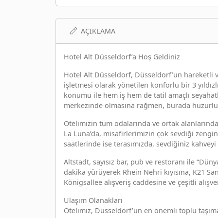
AÇIKLAMA
Hotel Alt Düsseldorf’a Hoş Geldiniz
Hotel Alt Düsseldorf, Düsseldorf’un hareketli ve
işletmesi olarak yönetilen konforlu bir 3 yıldı
konumu ile hem iş hem de tatil amaçlı seyahatl
merkezinde olmasına rağmen, burada huzurlu ve
Otelimizin tüm odalarında ve ortak alanlarında
La Luna’da, misafirlerimizin çok sevdiği zengin 
saatlerinde ise terasımızda, sevdiğiniz kahveyi 
Altstadt, sayısız bar, pub ve restoranı ile “Dü
dakika yürüyerek Rhein Nehri kıyısına, K21 Sa
Königsallee alışveriş caddesine ve çeşitli alışve
Ulaşım Olanakları
Otelimiz, Düsseldorf’un en önemli toplu taşım