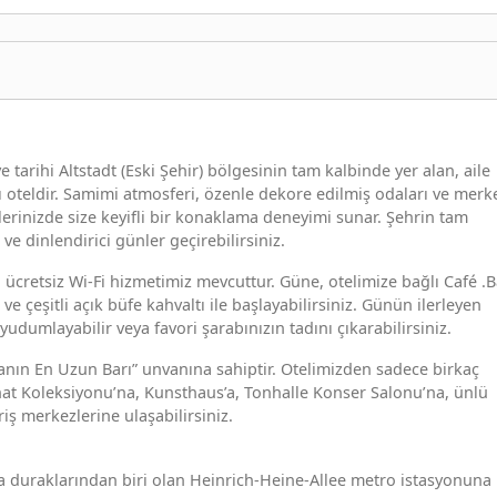
 tarihi Altstadt (Eski Şehir) bölgesinin tam kalbinde yer alan, aile
zlı oteldir. Samimi atmosferi, özenle dekore edilmiş odaları ve merk
erinizde size keyifli bir konaklama deneyimi sunar. Şehrin tam
 dinlendirici günler geçirebilirsiniz.
 ücretsiz Wi-Fi hizmetimiz mevcuttur. Güne, otelimize bağlı Café .B
ve çeşitli açık büfe kahvaltı ile başlayabilirsiniz. Günün ilerleyen
yudumlayabilir veya favori şarabınızın tadını çıkarabilirsiniz.
nyanın En Uzun Barı” unvanına sahiptir. Otelimizden sadece birkaç
nat Koleksiyonu’na, Kunsthaus’a, Tonhalle Konser Salonu’na, ünlü
riş merkezlerine ulaşabilirsiniz.
a duraklarından biri olan Heinrich-Heine-Allee metro istasyonuna