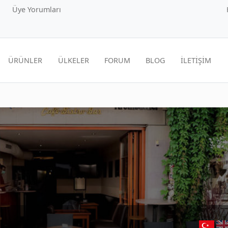
Üye Yorumları
ÜRÜNLER
ÜLKELER
FORUM
BLOG
İLETİŞİM