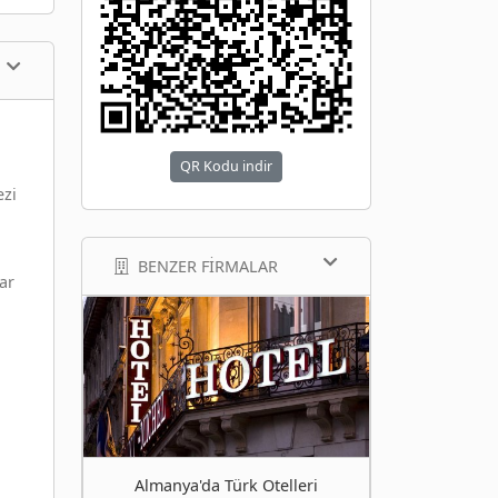
QR Kodu indir
ezi
BENZER FIRMALAR
ar
Almanya'da Türk Otelleri