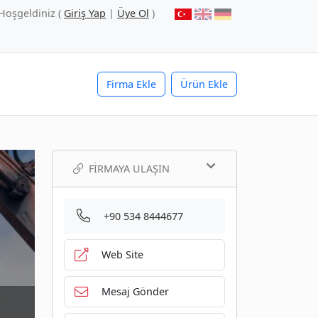
Hoşgeldiniz (
Giriş Yap
|
Üye Ol
)
Firma Ekle
Ürün Ekle
FIRMAYA ULAŞIN
+90 534 8444677
Web Site
Mesaj Gönder