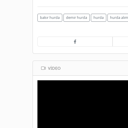
bakır hurda
demir hurda
hurda
hurda alım
VIDEO