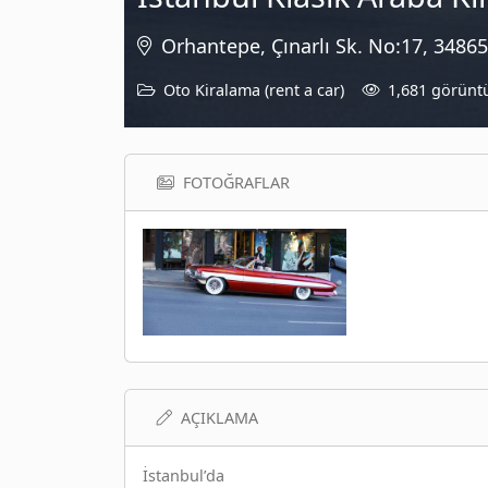
Orhantepe, Çınarlı Sk. No:17, 34865
Oto Kiralama (rent a car)
1,681 görünt
FOTOĞRAFLAR
AÇIKLAMA
İstanbul’da