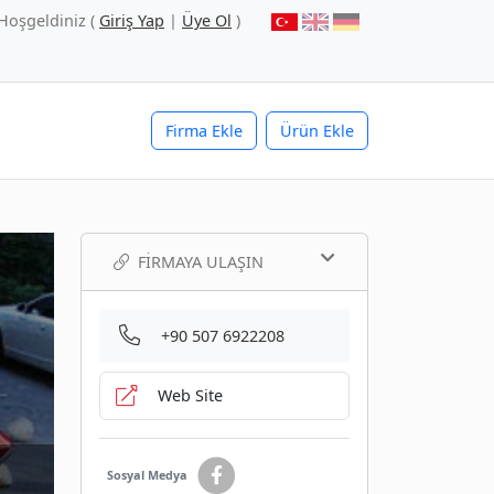
Hoşgeldiniz (
Giriş Yap
|
Üye Ol
)
Firma Ekle
Ürün Ekle
FIRMAYA ULAŞIN
+90 507 6922208
Web Site
Sosyal Medya