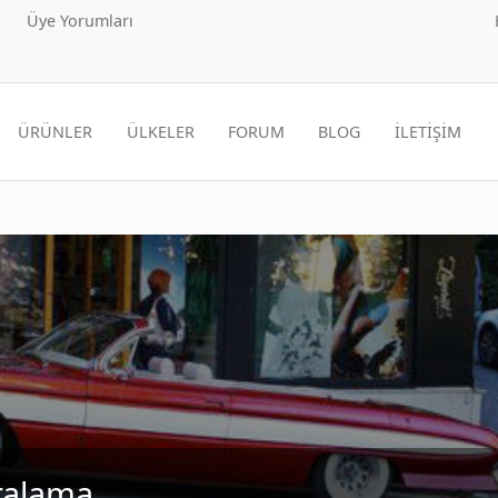
Üye Yorumları
ÜRÜNLER
ÜLKELER
FORUM
BLOG
İLETİŞİM
iralama